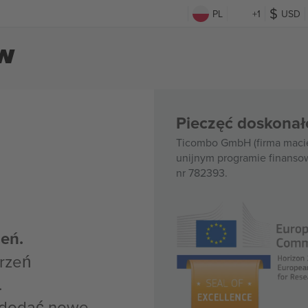
PL
+1
USD
ów
Pieczęć doskonał
Ticombo GmbH (firma macie
unijnym programie finanso
nr 782393.
eń.
rzeń
.
z dodać nowe