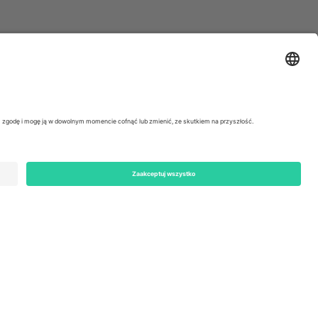
ondon, EC1V 1AW, United Kingdom
Switzerland