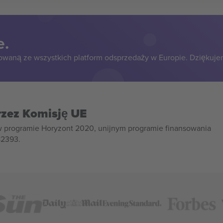
e.
owaną ze wszystkich platform odsprzedaży w Europie. Dziękuje
rzez Komisję UE
w programie Horyzont 2020, unijnym programie finansowania
82393.