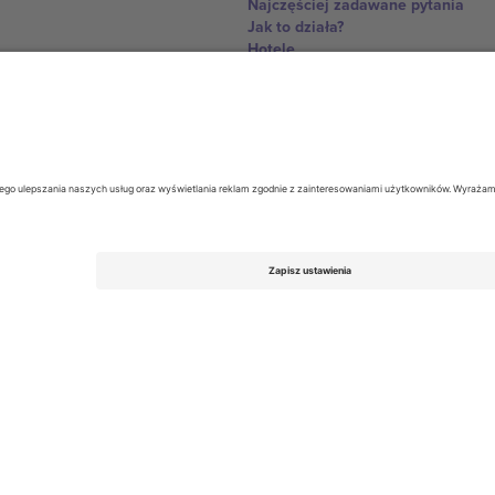
Najczęściej zadawane pytania
Jak to działa?
Hotele
Centrum Pucharu Świata
Skontaktuj sie z nami
United Kingdom
167 City Road, London, Greater L
Switzerland
United States
Dorfstrasse 52a, 6390 Engelberg, 
United Arab Emirates