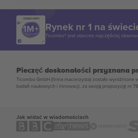
DZIĘKUJEMY!
Rynek nr 1 na świeci
Ticombo® jest obecnie najczęściej obserw
Pieczęć doskonałości przyznana p
Ticombo GmbH (firma macierzysta) zostało wyróżnione 
badań naukowych i innowacji, za swoją propozycję nr 7
Jak widać w wiadomościach