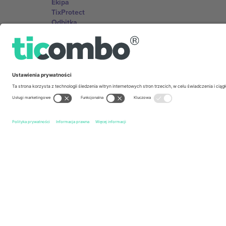
Ekipa
TixProtect
Odbitka
Zasady i warunki
Program partnerski
Biura Ticombo
Germany
Unter den Linden 24, 10117 Berlin, Germany
United States
131 Continental Dr, Suite 305, Newark, Delaware 19713, 
Bulgaria