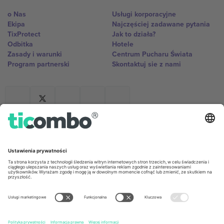
o Nas
Usługi korporacyjne
Ekipa
Najczęściej zadawane pytania
TixProtect
Jak to działa?
Odbitka
Hotele
Zasady i warunki
Centrum Pucharu Świata
Program partnerski
Skontaktuj sie z nami
Biura Ticombo
Germany
United Kingdom
Unter den Linden 24, 10117
167 City Road, London, Greater
Berlin, Germany
London, EC1V 1AW, United
Kingdom