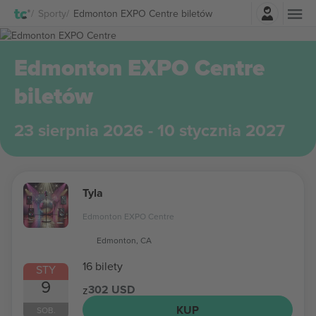
Zaloguj sie
Sporty
Edmonton EXPO Centre biletów
Edmonton EXPO Centre
biletów
23 sierpnia 2026 - 10 stycznia 2027
Tyla
Edmonton EXPO Centre
Edmonton, CA
16 bilety
STY
9
302 USD
z
KUP
SOB.