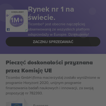
Rynek nr 1 na
DZIĘKUJEMY!
świecie.
Ticombo® jest obecnie najczęściej
obserwowaną ze wszystkich platform
odsprzedaży w Europie. Dziękujemy!
ZACZNIJ SPRZEDAWAĆ
Pieczęć doskonałości przyznana
przez Komisję UE
Ticombo GmbH (firma macierzysta) zostało wyróżnione w
programie Horyzont 2020, unijnym programie
finansowania badań naukowych i innowacji, za swoją
propozycję nr 782393.