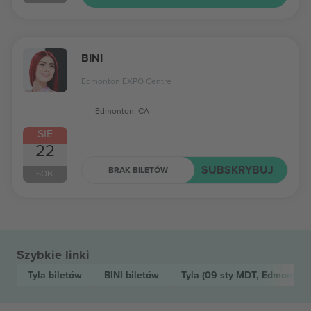
BINI
Edmonton EXPO Centre
Edmonton, CA
SIE
22
SUBSKRYBUJ
BRAK BILETÓW
SOB.
Szybkie linki
Tyla
biletów
BINI
biletów
Tyla
(09 sty MDT, Edmonton