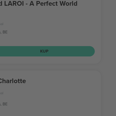
d LAROI - A Perfect World
nal
s, BE
KUP
harlotte
nal
s, BE