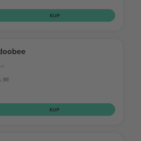
KUP
doobee
nal
s, BE
KUP