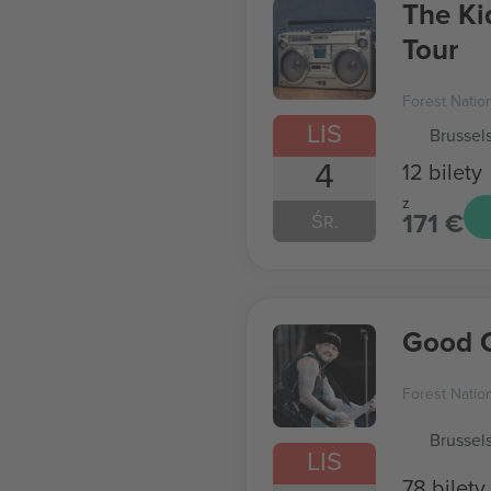
The Ki
Tour
Forest Natio
LIS
Brussel
4
12 bilety
z
171 €
ŚR.
Good C
Forest Natio
Brussel
LIS
78 bilety