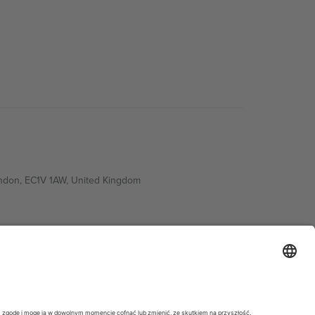
ondon, EC1V 1AW, United Kingdom
Switzerland
ding A1, Office 302, Dubai, United Arab Emirates