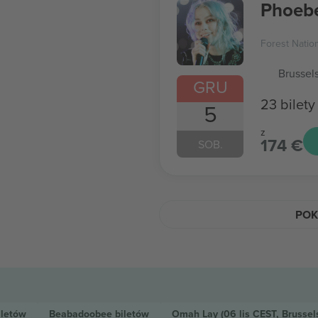
Phoebe
Forest Natio
Brussel
GRU
23 bilety
5
z
174 €
SOB.
POK
iletów
Beabadoobee
biletów
Omah Lay
(06 lis CEST, Brussel