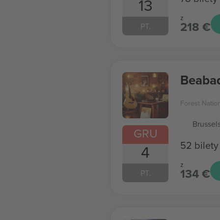
13
z
218 €
PT.
Beaba
Forest Natio
Brussel
GRU
52 bilety
4
z
134 €
PT.