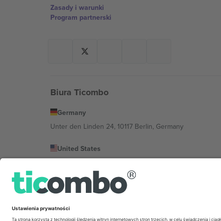
Zasady i warunki
Program partnerski
Biura Ticombo
Germany
Unter den Linden 24, 10117 Berlin, Germany
United States
131 Continental Dr, Suite 305, Newark, Delaware 19713, 
Bulgaria
Regus Sofia City West, bul Totleben 53-55, 1606 Sofia, B
Mexico