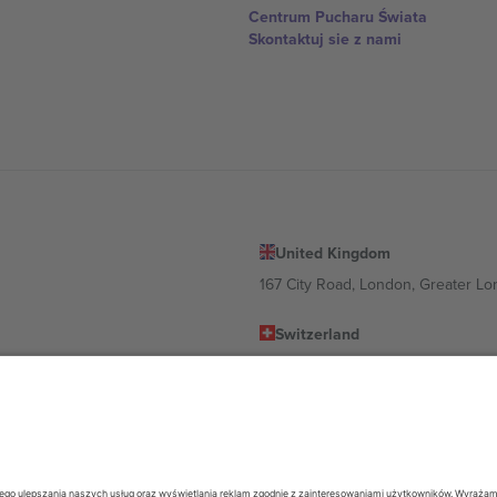
Centrum Pucharu Świata
Skontaktuj sie z nami
United Kingdom
167 City Road, London, Greater L
Switzerland
United States
Dorfstrasse 52a, 6390 Engelberg, 
United Arab Emirates
ulgaria
UAE Dubai Silicon Oasis, DDP Buil