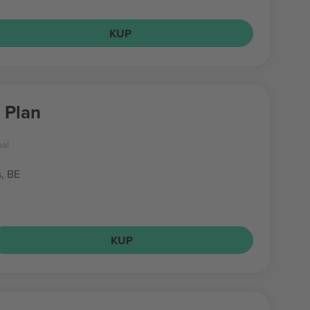
KUP
 Plan
nal
s, BE
KUP