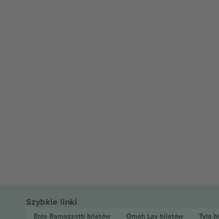
Szybkie linki
Eros Ramazzotti
biletów
Omah Lay
biletów
Tyla
b