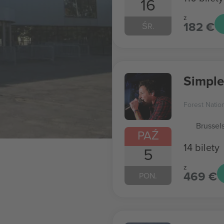
16
z
182 €
ŚR.
Simple
Forest Natio
Brussel
PAŹ
14 bilety
5
z
469 €
PON.