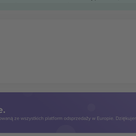
e.
owaną ze wszystkich platform odsprzedaży w Europie. Dziękuje