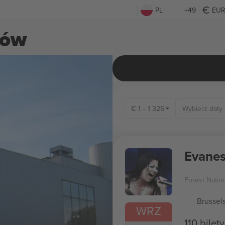
PL
+49
EU
tów
€
1
-
1 326
Evane
Forest Natio
Brussel
WRZ
110 bilety