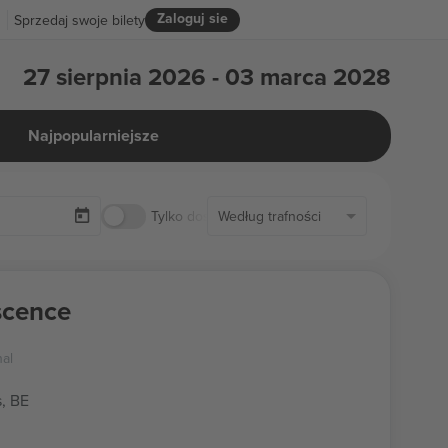
Zaloguj sie
R
Sprzedaj swoje bilety
27 sierpnia 2026 - 03 marca 2028
Najpopularniejsze
Tylko dostępne bilety
Według trafności
scence
nal
s, BE