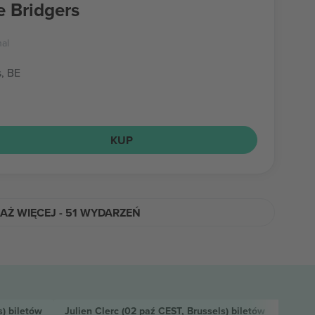
 Bridgers
nal
s, BE
KUP
AŻ WIĘCEJ - 51 WYDARZEŃ
s)
biletów
Julien Clerc
(02 paź CEST, Brussels)
biletów
Tokio