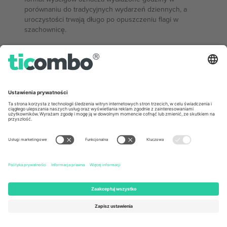
porównaniu do tradycyjnych wydarzeń dziennych, a
uroczystości trwają długo po opuszczeniu flagi w
szachownicę.
POKAŻ MNIEJ