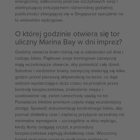
energicznej, zatłoczonej podczas szczytowych sesji i
elektryzującej entuzjazmem różnorodnej globalnej
publiczności zbiegającej się w Singapurze specjalnie na
to widowisko wyścigowe.
O której godzinie otwiera się tor
uliczny Marina Bay w dni imprez?
Godziny otwarcia bram różnią się w zależności od dnia i
rodzaju biletu. Piątkowe sesje treningowe zazwyczaj
mają wcześniejsze otwarcie, aby pomieścić cały dzień.
Sobotnie i niedzielne bramy zazwyczaj otwierają się kilka
godzin przed pierwszą aktywnością na torze, co daje
widzom wystarczająco dużo czasu na przejście przez
kontrolę bezpieczeństwa, znalezienie miejsc i
usadowienie się, zanim samochody wjadą na tor.
Posiadacze biletów premium często mają wcześniejszy
dostęp. Sprawdź dokumentację konkretnego biletu, aby
poznać dokładny czas i zaplanuj przybycie wcześniej niż
minimalne wymagania – szczególnie w dniu wyścigu,
kiedy tłumy osiągają szczyt, a procedury
bezpieczeństwa zajmują dodatkowy czas. Wieczorny
format wyścigów oznacza wydłużone godziny w