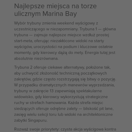
Najlepsze miejsca na torze
ulicznym Marina Bay
Wybór trybuny zmienia weekend wyścigowy z
uczestniczącego w niezapomniany. Trybuna 1 — główna
trybuna — zajmuje najlepsze miejsce wzdłuż prostej
start-meta, oferując niezakłócone widoki na starty
wyścigów, uroczystości na podium i kluczowe ostatnie
momenty, gdy kierowcy dążą do mety. Energia tutaj jest
absolutnie niezrównana.
Trybuna 2 oferuje ciekawe alternatywy, położone tak,
aby uchwycić złożoność techniczną początkowych
zakrętów, gdzie często rozstrzygają się bitwy o pozycję.
W przypadku dramatycznych manewrów wyprzedzania,
trybuny w zakręcie 13 zapewniają spektakularne
widowisko, gdy kierowcy wykorzystują strategiczne
ruchy w strefach hamowania. Każda strefa miejsc
siedzących oferuje odrębne zalety — bliskość pit lane,
zasięg wielu sekcji toru lub widoki na architektoniczne
zabytki Singapuru.
Rozważ swoje priorytety: czysta akcja wyścigowa kontra