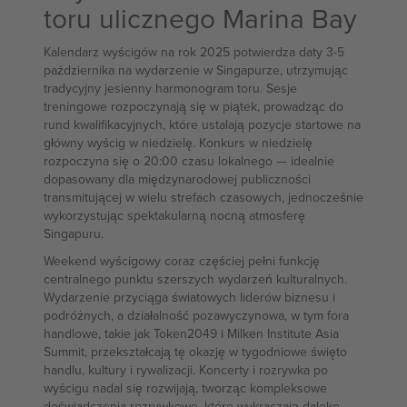
toru ulicznego Marina Bay
Kalendarz wyścigów na rok 2025 potwierdza daty 3-5
października na wydarzenie w Singapurze, utrzymując
tradycyjny jesienny harmonogram toru. Sesje
treningowe rozpoczynają się w piątek, prowadząc do
rund kwalifikacyjnych, które ustalają pozycje startowe na
główny wyścig w niedzielę. Konkurs w niedzielę
rozpoczyna się o 20:00 czasu lokalnego — idealnie
dopasowany dla międzynarodowej publiczności
transmitującej w wielu strefach czasowych, jednocześnie
wykorzystując spektakularną nocną atmosferę
Singapuru.
Weekend wyścigowy coraz częściej pełni funkcję
centralnego punktu szerszych wydarzeń kulturalnych.
Wydarzenie przyciąga światowych liderów biznesu i
podróżnych, a działalność pozawyczynowa, w tym fora
handlowe, takie jak Token2049 i Milken Institute Asia
Summit, przekształcają tę okazję w tygodniowe święto
handlu, kultury i rywalizacji. Koncerty i rozrywka po
wyścigu nadal się rozwijają, tworząc kompleksowe
doświadczenia rozrywkowe, które wykraczają daleko