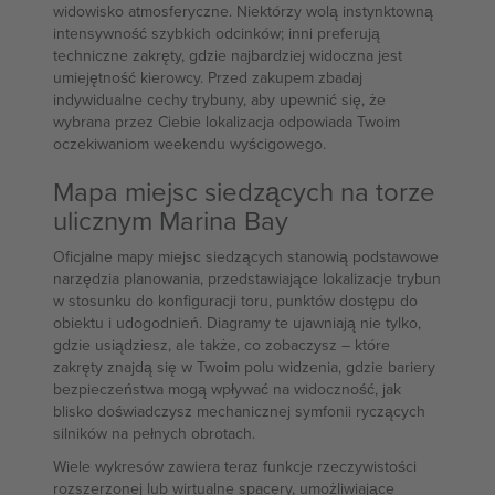
widowisko atmosferyczne. Niektórzy wolą instynktowną
intensywność szybkich odcinków; inni preferują
techniczne zakręty, gdzie najbardziej widoczna jest
umiejętność kierowcy. Przed zakupem zbadaj
indywidualne cechy trybuny, aby upewnić się, że
wybrana przez Ciebie lokalizacja odpowiada Twoim
oczekiwaniom weekendu wyścigowego.
Mapa miejsc siedzących na torze
ulicznym Marina Bay
Oficjalne mapy miejsc siedzących stanowią podstawowe
narzędzia planowania, przedstawiające lokalizacje trybun
w stosunku do konfiguracji toru, punktów dostępu do
obiektu i udogodnień. Diagramy te ujawniają nie tylko,
gdzie usiądziesz, ale także, co zobaczysz – które
zakręty znajdą się w Twoim polu widzenia, gdzie bariery
bezpieczeństwa mogą wpływać na widoczność, jak
blisko doświadczysz mechanicznej symfonii ryczących
silników na pełnych obrotach.
Wiele wykresów zawiera teraz funkcje rzeczywistości
rozszerzonej lub wirtualne spacery, umożliwiające