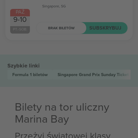
Singapore, SG
PAŹ
9-10
SUBSKRYBUJ
BRAK BILETÓW
PT.-SOB.
Szybkie linki
Formula 1
biletów
Singapore Grand Prix Sunday Ticket For
Bilety na tor uliczny
Marina Bay
Przeżyj światowej klasy