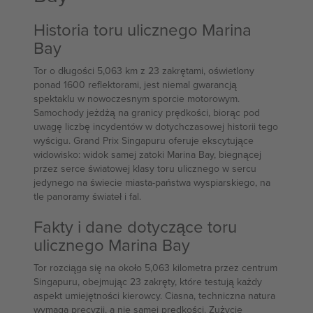
Historia toru ulicznego Marina
Bay
Tor o długości 5,063 km z 23 zakrętami, oświetlony
ponad 1600 reflektorami, jest niemal gwarancją
spektaklu w nowoczesnym sporcie motorowym.
Samochody jeżdżą na granicy prędkości, biorąc pod
uwagę liczbę incydentów w dotychczasowej historii tego
wyścigu. Grand Prix Singapuru oferuje ekscytujące
widowisko: widok samej zatoki Marina Bay, biegnącej
przez serce światowej klasy toru ulicznego w sercu
jedynego na świecie miasta-państwa wyspiarskiego, na
tle panoramy świateł i fal.
Fakty i dane dotyczące toru
ulicznego Marina Bay
Tor rozciąga się na około 5,063 kilometra przez centrum
Singapuru, obejmując 23 zakręty, które testują każdy
aspekt umiejętności kierowcy. Ciasna, techniczna natura
wymaga precyzji, a nie samej prędkości. Zużycie