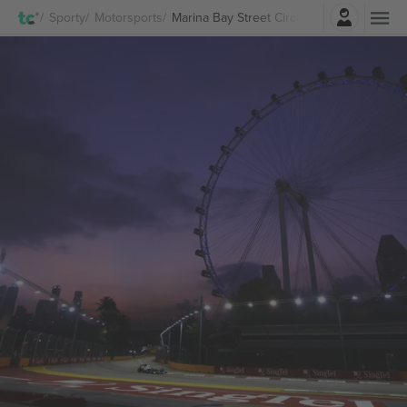
Zaloguj sie
Sporty
Motorsports
Marina Bay Street Circuit biletów