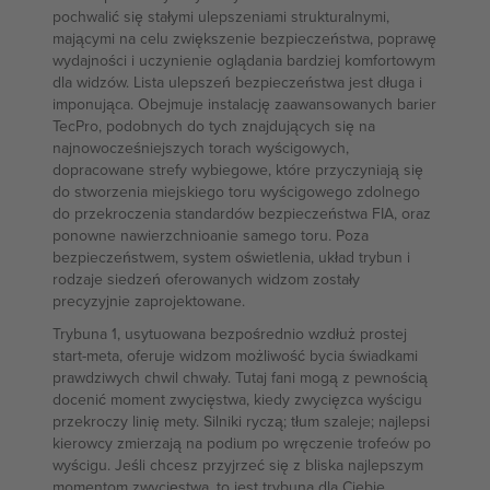
pochwalić się stałymi ulepszeniami strukturalnymi,
mającymi na celu zwiększenie bezpieczeństwa, poprawę
wydajności i uczynienie oglądania bardziej komfortowym
dla widzów. Lista ulepszeń bezpieczeństwa jest długa i
imponująca. Obejmuje instalację zaawansowanych barier
TecPro, podobnych do tych znajdujących się na
najnowocześniejszych torach wyścigowych,
dopracowane strefy wybiegowe, które przyczyniają się
do stworzenia miejskiego toru wyścigowego zdolnego
do przekroczenia standardów bezpieczeństwa FIA, oraz
ponowne nawierzchnioanie samego toru. Poza
bezpieczeństwem, system oświetlenia, układ trybun i
rodzaje siedzeń oferowanych widzom zostały
precyzyjnie zaprojektowane.
Trybuna 1, usytuowana bezpośrednio wzdłuż prostej
start-meta, oferuje widzom możliwość bycia świadkami
prawdziwych chwil chwały. Tutaj fani mogą z pewnością
docenić moment zwycięstwa, kiedy zwycięzca wyścigu
przekroczy linię mety. Silniki ryczą; tłum szaleje; najlepsi
kierowcy zmierzają na podium po wręczenie trofeów po
wyścigu. Jeśli chcesz przyjrzeć się z bliska najlepszym
momentom zwycięstwa, to jest trybuna dla Ciebie.