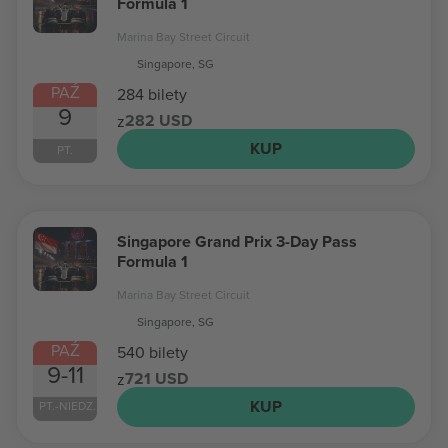
Formula 1
Marina Bay Street Circuit
Singapore, SG
PAŹ
284 bilety
9
282 USD
z
KUP
PT.
Singapore Grand Prix 3-Day Pass
Formula 1
Marina Bay Street Circuit
Singapore, SG
PAŹ
540 bilety
9-11
721 USD
z
KUP
PT.-NIEDZ.