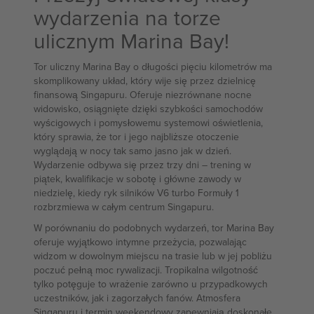
wydarzenia na torze
ulicznym Marina Bay!
Tor uliczny Marina Bay o długości pięciu kilometrów ma
skomplikowany układ, który wije się przez dzielnicę
finansową Singapuru. Oferuje niezrównane nocne
widowisko, osiągnięte dzięki szybkości samochodów
wyścigowych i pomysłowemu systemowi oświetlenia,
który sprawia, że tor i jego najbliższe otoczenie
wyglądają w nocy tak samo jasno jak w dzień.
Wydarzenie odbywa się przez trzy dni – trening w
piątek, kwalifikacje w sobotę i główne zawody w
niedzielę, kiedy ryk silników V6 turbo Formuły 1
rozbrzmiewa w całym centrum Singapuru.
W porównaniu do podobnych wydarzeń, tor Marina Bay
oferuje wyjątkowo intymne przeżycia, pozwalając
widzom w dowolnym miejscu na trasie lub w jej pobliżu
poczuć pełną moc rywalizacji. Tropikalna wilgotność
tylko potęguje to wrażenie zarówno u przypadkowych
uczestników, jak i zagorzałych fanów. Atmosfera
Singapuru i termin weekendowy zapewniają doskonałe