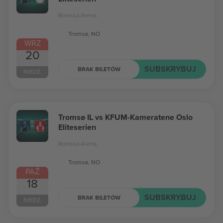
Romssa Arena
Tromsø, NO
WRZ
20
SUBSKRYBUJ
BRAK BILETÓW
NIEDZ.
Tromsø IL vs KFUM-Kameratene Oslo
Eliteserien
Romssa Arena
Tromsø, NO
PAŹ
18
SUBSKRYBUJ
BRAK BILETÓW
NIEDZ.