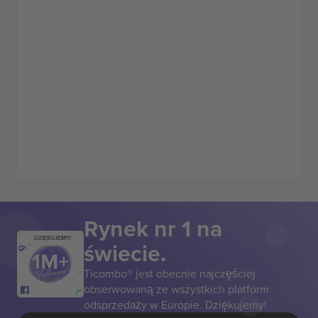
Rynek nr 1 na
DZIĘKUJEMY!
świecie.
Ticombo® jest obecnie najczęściej
obserwowaną ze wszystkich platform
odsprzedaży w Europie. Dziękujemy!