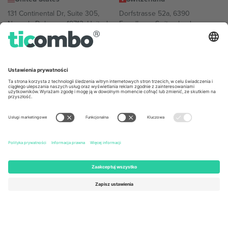
131 Continental Dr, Suite 305,
Dorfstrasse 52a, 6390
Newark, Delaware 19713, United
Engelberg, Switzerland
States
Bulgaria
United Arab Emirates
Regus Sofia City West, bul
UAE Dubai Silicon Oasis, DDP
Totleben 53-55, 1606 Sofia,
Building A1, Office 302, Dubai,
Bulgaria
United Arab Emirates
Mexico
Av Chapultepec 360, Roma
Norte, Cuauhtémoc, 06700
Ciudad de México, CDMX,
Mexico
Podmiot prawny dostawcy platformy może się różnić w zależności
od lokalizacji, wydarzenia i/lub domeny. Aby uzyskać szczegółowe
informacje, sprawdź stronę konkretnego wydarzenia, stopkę i
regulamin.,
Odbitka
i
Warunki.
© 2026 Ticombo. Wszelkie prawa
zastrzeżone.