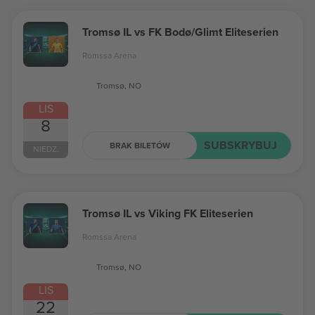
Tromsø IL vs FK Bodø/Glimt Eliteserien
Romssa Arena
Tromsø, NO
LIS
8
SUBSKRYBUJ
BRAK BILETÓW
NIEDZ.
Tromsø IL vs Viking FK Eliteserien
Romssa Arena
Tromsø, NO
LIS
22