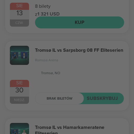
SIE
8 bilety
13
1 321 USD
z
KUP
CZW.
Tromsø IL vs Sarpsborg 08 FF Eliteserien
Romssa Arena
Tromsø, NO
SIE
30
SUBSKRYBUJ
BRAK BILETÓW
NIEDZ.
Tromsø IL vs Hamarkameratene
Eliteserien