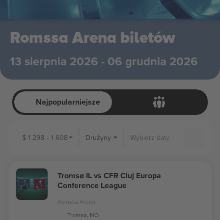
Romssa Arena biletów
13 sierpnia 2026 - 06 grudnia 2026
Najpopularniejsze
$
1 298
-
1 608
Drużyny
Tromsø IL vs CFR Cluj Europa
Conference League
Romssa Arena
Tromsø, NO