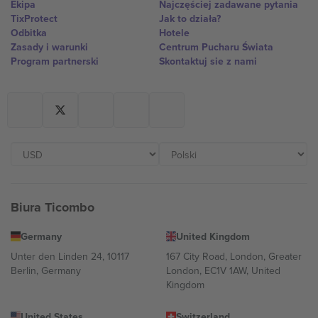
Ekipa
Najczęściej zadawane pytania
TixProtect
Jak to działa?
Odbitka
Hotele
Zasady i warunki
Centrum Pucharu Świata
Program partnerski
Skontaktuj sie z nami
Biura Ticombo
Germany
United Kingdom
Unter den Linden 24, 10117
167 City Road, London, Greater
Berlin, Germany
London, EC1V 1AW, United
Kingdom
United States
Switzerland