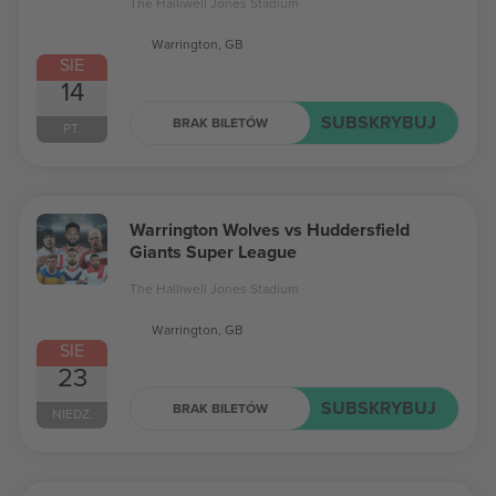
The Halliwell Jones Stadium
Warrington, GB
SIE
14
SUBSKRYBUJ
BRAK BILETÓW
PT.
Warrington Wolves vs Huddersfield
Giants Super League
The Halliwell Jones Stadium
Warrington, GB
SIE
23
SUBSKRYBUJ
BRAK BILETÓW
NIEDZ.