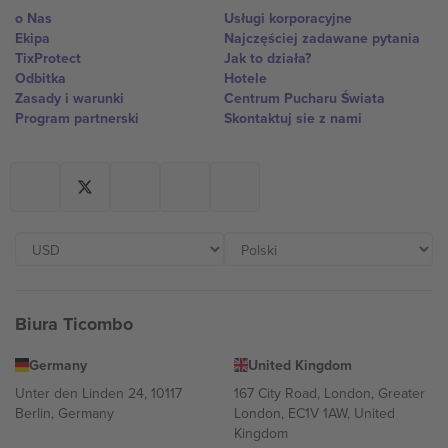
o Nas
Usługi korporacyjne
Ekipa
Najczęściej zadawane pytania
TixProtect
Jak to działa?
Odbitka
Hotele
Zasady i warunki
Centrum Pucharu Świata
Program partnerski
Skontaktuj sie z nami
Biura Ticombo
Germany
United Kingdom
Unter den Linden 24, 10117
167 City Road, London, Greater
Berlin, Germany
London, EC1V 1AW, United
Kingdom