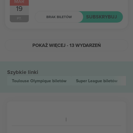
MAR
19
SUBSKRYBUJ
BRAK BILETÓW
PT.
POKAŻ WIĘCEJ - 13 WYDARZEŃ
Szybkie linki
Toulouse Olympique
biletów
Super League
biletów
Be