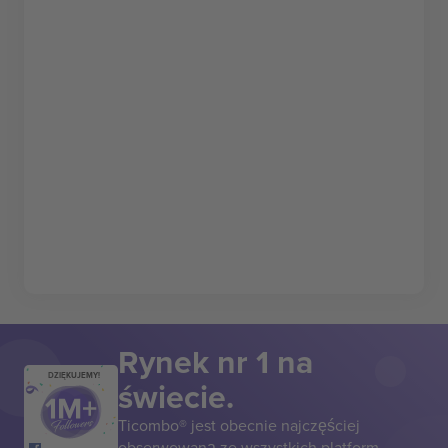
Rynek nr 1 na
DZIĘKUJEMY!
świecie.
Ticombo® jest obecnie najczęściej
obserwowaną ze wszystkich platform