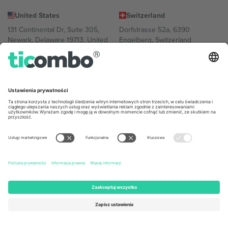
United States
Switzerland
131 Continental Dr, Suite 305,
Dorfstrasse 52a, 6390
Newark, Delaware 19713, United
Engelberg, Switzerland
States
Bulgaria
United Arab Emirates
Regus Sofia City West, bul
UAE Dubai Silicon Oasis, DDP
Totleben 53-55, 1606 Sofia,
Building A1, Office 302, Dubai,
Bulgaria
United Arab Emirates
Mexico
Av Chapultepec 360, Roma
Norte, Cuauhtémoc, 06700
Ciudad de México, CDMX,
Mexico
Podmiot prawny dostawcy platformy może się różnić w zależności
od lokalizacji, wydarzenia i/lub domeny. Aby uzyskać szczegółowe
informacje, sprawdź stronę konkretnego wydarzenia, stopkę i
regulamin.,
Odbitka
i
Warunki.
© 2026 Ticombo. Wszelkie prawa