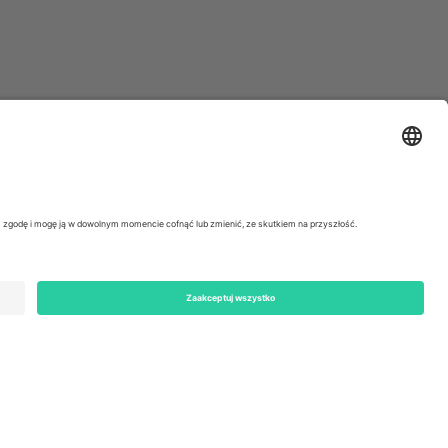
ondon, EC1V 1AW, United Kingdom
Switzerland