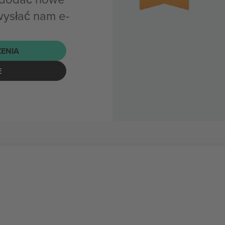
wysłać nam e-
ENIA
E