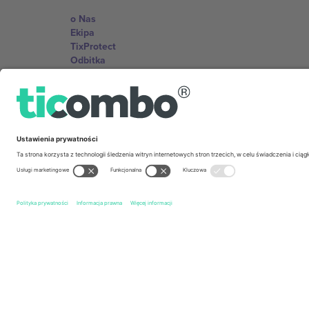
o Nas
Ekipa
TixProtect
Odbitka
Zasady i warunki
Program partnerski
Biura Ticombo
Germany
Unter den Linden 24, 10117 Berlin, Germany
United States
131 Continental Dr, Suite 305, Newark, Delaware 19713, 