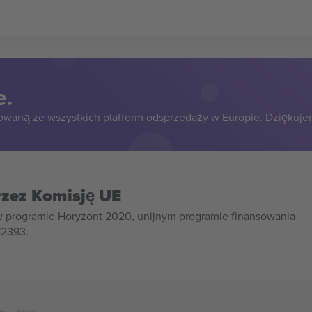
e.
owaną ze wszystkich platform odsprzedaży w Europie. Dziękuje
rzez Komisję UE
w programie Horyzont 2020, unijnym programie finansowania
82393.