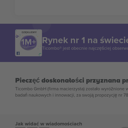
DZIĘKUJEMY!
Rynek nr 1 na świeci
Ticombo® jest obecnie najczęściej obserw
Pieczęć doskonałości przyznana p
Ticombo GmbH (firma macierzysta) zostało wyróżnione 
badań naukowych i innowacji, za swoją propozycję nr 7
Jak widać w wiadomościach