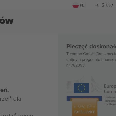
PL
+1
USD
tów
Pieczęć doskonał
Ticombo GmbH (firma macie
unijnym programie finanso
nr 782393.
eń.
rzeń dla
z dodać nowe