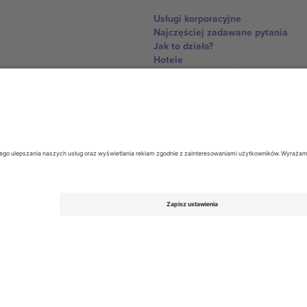
Usługi korporacyjne
Najczęściej zadawane pytania
Jak to działa?
Hotele
Centrum Pucharu Świata
Skontaktuj sie z nami
United Kingdom
167 City Road, London, Greater L
Switzerland
United States
Dorfstrasse 52a, 6390 Engelberg, 