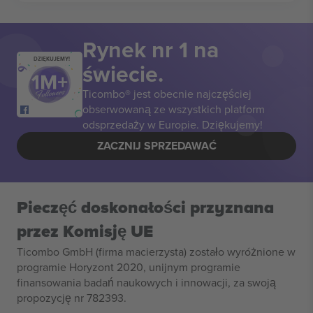
Rynek nr 1 na
DZIĘKUJEMY!
świecie.
Ticombo® jest obecnie najczęściej
obserwowaną ze wszystkich platform
odsprzedaży w Europie. Dziękujemy!
ZACZNIJ SPRZEDAWAĆ
Pieczęć doskonałości przyznana
przez Komisję UE
Ticombo GmbH (firma macierzysta) zostało wyróżnione w
programie Horyzont 2020, unijnym programie
finansowania badań naukowych i innowacji, za swoją
propozycję nr 782393.