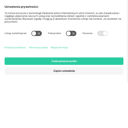
o Nas
Usługi korporacyjne
Ekipa
Najczęściej zadawane pytania
TixProtect
Jak to działa?
Odbitka
Hotele
Zasady i warunki
Centrum Pucharu Świata
Program partnerski
Skontaktuj sie z nami
Biura Ticombo