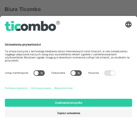
Biura Ticombo
Germany
United Kingdom
Unter den Linden 24, 10117
167 City Road, London, Greater
Berlin, Germany
London, EC1V 1AW, United
Kingdom
United States
Switzerland
131 Continental Dr, Suite 305,
Dorfstrasse 52a, 6390
Newark, Delaware 19713, United
Engelberg, Switzerland
States
Bulgaria
United Arab Emirates
Regus Sofia City West, bul
UAE Dubai Silicon Oasis, DDP
Totleben 53-55, 1606 Sofia,
Building A1, Office 302, Dubai,
Bulgaria
United Arab Emirates
Mexico
Av Chapultepec 360, Roma