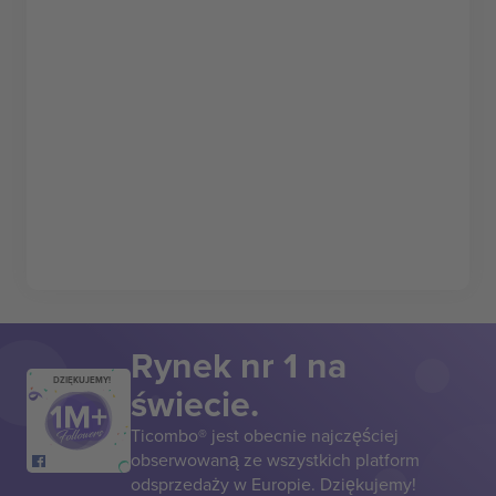
Rynek nr 1 na
DZIĘKUJEMY!
świecie.
Ticombo® jest obecnie najczęściej
obserwowaną ze wszystkich platform
odsprzedaży w Europie. Dziękujemy!