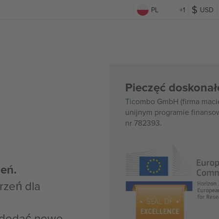
PL
+1
USD
Pieczęć doskonał
Ticombo GmbH (firma macie
unijnym programie finanso
nr 782393.
eń.
rzeń dla
z dodać nowe