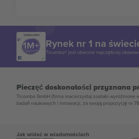
DZIĘKUJEMY!
Rynek nr 1 na świeci
Ticombo® jest obecnie najczęściej obserw
Pieczęć doskonałości przyznana p
Ticombo GmbH (firma macierzysta) zostało wyróżnione 
badań naukowych i innowacji, za swoją propozycję nr 7
Jak widać w wiadomościach