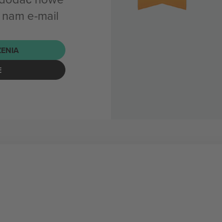
 nam e-mail
ENIA
E