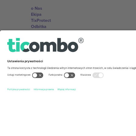
o Nas
Ekipa
TixProtect
Odbitka
Zasady i warunki
Program partnerski
Biura Ticombo
Germany
Unter den Linden 24, 10117 Berlin, Germany
United States
131 Continental Dr, Suite 305, Newark, Delaware 19713, 