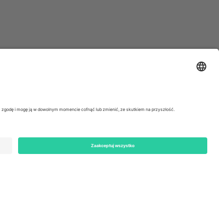
ondon, EC1V 1AW, United Kingdom
Switzerland