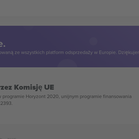
e.
owaną ze wszystkich platform odsprzedaży w Europie. Dziękuje
rzez Komisję UE
w programie Horyzont 2020, unijnym programie finansowania
82393.