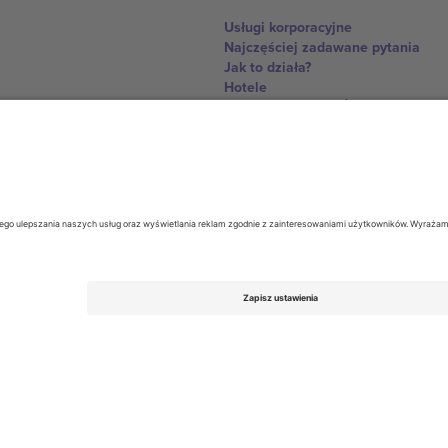
Usługi korporacyjne
Najczęściej zadawane pytania
Jak to działa?
Hotele
Centrum Pucharu Świata
Skontaktuj sie z nami
United Kingdom
167 City Road, London, Greater L
Switzerland
United States
Dorfstrasse 52a, 6390 Engelberg, 