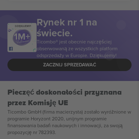
Rynek nr 1 na
DZIĘKUJEMY!
świecie.
Ticombo® jest obecnie najczęściej
obserwowaną ze wszystkich platform
odsprzedaży w Europie. Dziękujemy!
ZACZNIJ SPRZEDAWAĆ
Pieczęć doskonałości przyznana
przez Komisję UE
Ticombo GmbH (firma macierzysta) zostało wyróżnione w
programie Horyzont 2020, unijnym programie
finansowania badań naukowych i innowacji, za swoją
propozycję nr 782393.