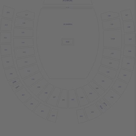
EARLY ENTRY
214
117
227
130
116
131
STANDING
213
228
115
212
VVIP
229
FOH
114
211
230
113
132
112
210
133
231
111
134
209
232
110
101
208B
208A
233
109
102
108
103
207
107
234
104
105
106
201A
206
201B
205
202
204
203