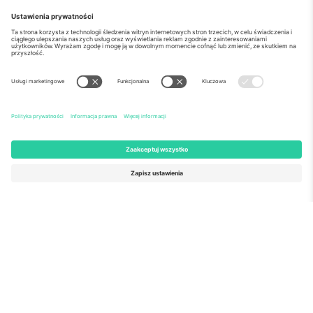
o Nas
Usługi korporacyjne
Ekipa
Najczęściej zadawane pytania
TixProtect
Jak to działa?
Odbitka
Hotele
Zasady i warunki
Centrum Pucharu Świata
Program partnerski
Skontaktuj sie z nami
Biura Ticombo