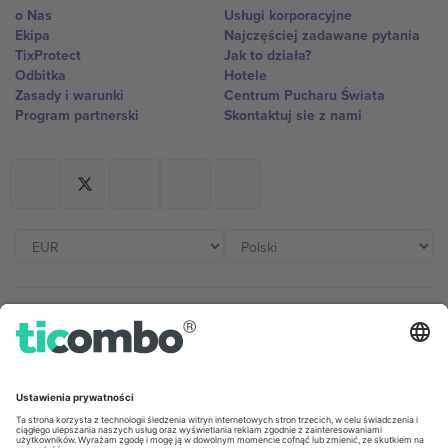
o Nas
Usługi korporacyjne
Ekipa
Najczęściej zadawane pytania
TixProtect
Jak to działa?
Odbitka
Hotele
Zasady i warunki
Centrum Pucharu Świata
Program partnerski
Skontaktuj sie z nami
Biura Ticombo
Germany
United Kingdom
Unter den Linden 24, 10117
167 City Road, London, Greater
Berlin, Germany
London, EC1V 1AW, United
Kingdom