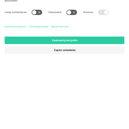
United States
Switzerland
131 Continental Dr, Suite 305,
Dorfstrasse 52a, 6390
Newark, Delaware 19713, United
Engelberg, Switzerland
States
Bulgaria
United Arab Emirates
Regus Sofia City West, bul
UAE Dubai Silicon Oasis, DDP
Totleben 53-55, 1606 Sofia,
Building A1, Office 302, Dubai,
Bulgaria
United Arab Emirates
Mexico
Av Chapultepec 360, Roma
Norte, Cuauhtémoc, 06700
Ciudad de México, CDMX,
Mexico
Podmiot prawny dostawcy platformy może się różnić w zależności
od lokalizacji, wydarzenia i/lub domeny. Aby uzyskać szczegółowe
informacje, sprawdź stronę konkretnego wydarzenia, stopkę i
regulamin.,
Odbitka
i
Warunki.
© 2026 Ticombo. Wszelkie prawa