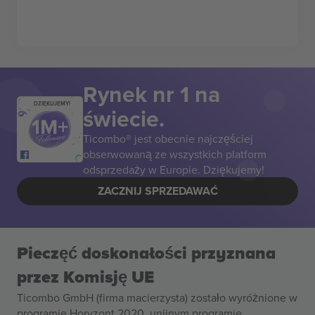
Rynek nr 1 na
DZIĘKUJEMY!
świecie.
Ticombo® jest obecnie najczęściej
obserwowaną ze wszystkich platform
odsprzedaży w Europie. Dziękujemy!
ZACZNIJ SPRZEDAWAĆ
Pieczęć doskonałości przyznana
przez Komisję UE
Ticombo GmbH (firma macierzysta) zostało wyróżnione w
programie Horyzont 2020, unijnym programie