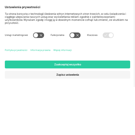
o Nas
Usługi korporacyjne
Ekipa
Najczęściej zadawane pytania
TixProtect
Jak to działa?
Odbitka
Hotele
Zasady i warunki
Centrum Pucharu Świata
Program partnerski
Skontaktuj sie z nami
Biura Ticombo