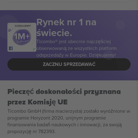
Rynek nr 1 na
DZIĘKUJEMY!
świecie.
Ticombo® jest obecnie najczęściej
obserwowaną ze wszystkich platform
odsprzedaży w Europie. Dziękujemy!
ZACZNIJ SPRZEDAWAĆ
Pieczęć doskonałości przyznana
przez Komisję UE
Ticombo GmbH (firma macierzysta) zostało wyróżnione w
programie Horyzont 2020, unijnym programie
finansowania badań naukowych i innowacji, za swoją
propozycję nr 782393.