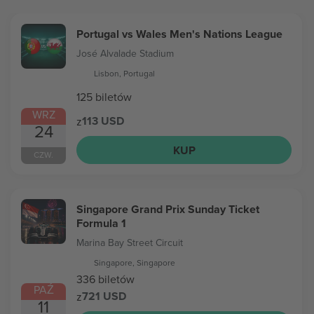
Portugal vs Wales Men's Nations League
José Alvalade Stadium
Lisbon, Portugal
125 biletów
WRZ
113 USD
z
24
KUP
CZW.
Singapore Grand Prix Sunday Ticket
Formula 1
Marina Bay Street Circuit
Singapore, Singapore
336 biletów
PAŹ
721 USD
z
11