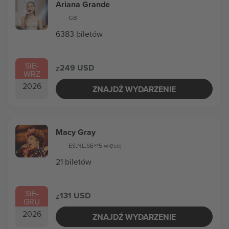
Ariana Grande
GB
6383 biletów
SIE
-
249 USD
z
WRZ
2026
ZNAJDŹ WYDARZENIE
Macy Gray
ES
,
NL
,
SE
+15 więcej
21 biletów
SIE
-
131 USD
z
GRU
2026
ZNAJDŹ WYDARZENIE