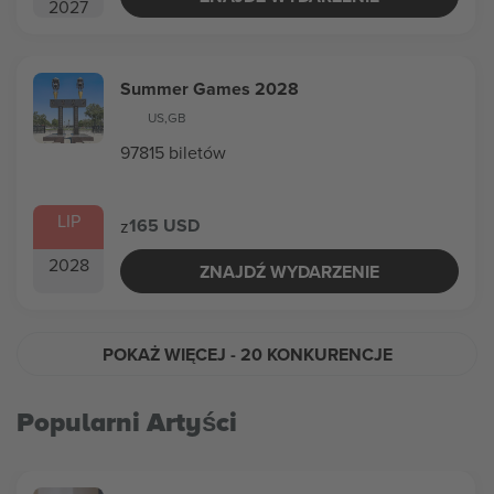
2027
Summer Games 2028
US
,
GB
97815 biletów
LIP
165 USD
z
2028
ZNAJDŹ WYDARZENIE
POKAŻ WIĘCEJ
- 20 KONKURENCJE
Popularni Artyści