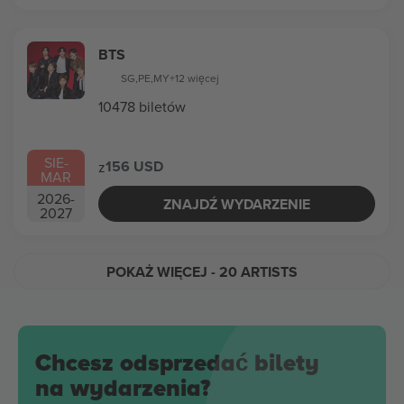
BTS
SG
,
PE
,
MY
+12 więcej
10478 biletów
SIE
-
156 USD
z
MAR
2026
-
ZNAJDŹ WYDARZENIE
2027
POKAŻ WIĘCEJ
- 20 ARTISTS
Chcesz odsprzedać bilety
na wydarzenia?