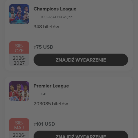
Champions League
KZ
,
GR
,
AT
+10 więcej
348 biletów
SIE
-
75 USD
z
CZE
2026
-
ZNAJDŹ WYDARZENIE
2027
Premier League
GB
203085 biletów
SIE
-
101 USD
z
MAJ
2026
-
ZNAJDŹ WYDARZENIE