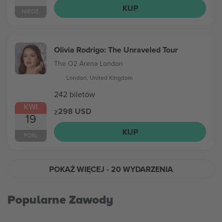
KUP
NIEDZ.
Olivia Rodrigo: The Unraveled Tour
The O2 Arena London
London, United Kingdom
242 biletów
KWI
298 USD
z
19
KUP
PON.
POKAŻ WIĘCEJ
- 20 WYDARZENIA
Popularne Zawody