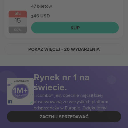
47 biletów
SIE
46 USD
z
15
KUP
SOB.
POKAŻ WIĘCEJ
- 20 WYDARZENIA
Rynek nr 1 na
DZIĘKUJEMY!
świecie.
Ticombo® jest obecnie najczęściej
obserwowaną ze wszystkich platform
odsprzedaży w Europie. Dziękujemy!
ZACZNIJ SPRZEDAWAĆ