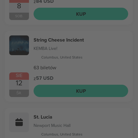
84 USD
z
8
KUP
SOB.
String Cheese Incident
KEMBA Live!
Columbus, United States
63 biletów
SIE
57 USD
z
12
KUP
ŚR.
St. Lucia
Newport Music Hall
Columbus, United States