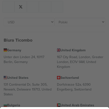
Biura Ticombo
Germany
United Kingdom
Unter den Linden 24, 10117
167 City Road, London, Greater
Berlin, Germany
London, EC1V 1AW, United
Kingdom
United States
Switzerland
131 Continental Dr, Suite 305,
Dorfstrasse 52a, 6390
Newark, Delaware 19713, United
Engelberg, Switzerland
States
Bulgaria
United Arab Emirates