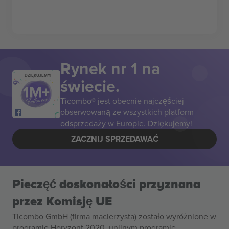
Rynek nr 1 na
DZIĘKUJEMY!
świecie.
Ticombo® jest obecnie najczęściej
obserwowaną ze wszystkich platform
odsprzedaży w Europie. Dziękujemy!
ZACZNIJ SPRZEDAWAĆ
Pieczęć doskonałości przyznana
przez Komisję UE
Ticombo GmbH (firma macierzysta) zostało wyróżnione w
programie Horyzont 2020, unijnym programie