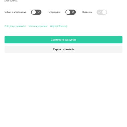
United States
Switzerland
131 Continental Dr, Suite 305,
Dorfstrasse 52a, 6390
Newark, Delaware 19713, United
Engelberg, Switzerland
States
Bulgaria
United Arab Emirates
Regus Sofia City West, bul
UAE Dubai Silicon Oasis, DDP
Totleben 53-55, 1606 Sofia,
Building A1, Office 302, Dubai,
Bulgaria
United Arab Emirates
Mexico
Av Chapultepec 360, Roma
Norte, Cuauhtémoc, 06700
Ciudad de México, CDMX,
Mexico
Podmiot prawny dostawcy platformy może się różnić w zależności
od lokalizacji, wydarzenia i/lub domeny. Aby uzyskać szczegółowe
informacje, sprawdź stronę konkretnego wydarzenia, stopkę i
regulamin.,
Odbitka
i
Warunki.
© 2026 Ticombo. Wszelkie prawa