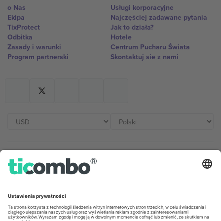
o Nas
Usługi korporacyjne
Ekipa
Najczęściej zadawane pytania
TixProtect
Jak to działa?
Odbitka
Hotele
Zasady i warunki
Centrum Pucharu Świata
Program partnerski
Skontaktuj sie z nami
Biura Ticombo
Germany
United Kingdom
Unter den Linden 24, 10117
167 City Road, London, Greater
Berlin, Germany
London, EC1V 1AW, United
Kingdom