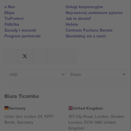
o Nas
Usługi korporacyjne
Ekipa
Najczęściej zadawane pytania
TixProtect
Jak to działa?
Odbitka
Hotele
Zasady i warunki
Centrum Pucharu Świata
Program partnerski
Skontaktuj sie z nami
Biura Ticombo
Germany
United Kingdom
Unter den Linden 24, 10117
167 City Road, London, Greater
Berlin, Germany
London, EC1V 1AW, United
Kingdom