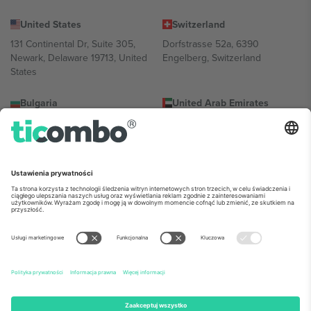
United States
Switzerland
131 Continental Dr, Suite 305,
Dorfstrasse 52a, 6390
Newark, Delaware 19713, United
Engelberg, Switzerland
States
Bulgaria
United Arab Emirates
Regus Sofia City West, bul
UAE Dubai Silicon Oasis, DDP
Totleben 53-55, 1606 Sofia,
Building A1, Office 302, Dubai,
Bulgaria
United Arab Emirates
Mexico
Av Chapultepec 360, Roma
Norte, Cuauhtémoc, 06700
Ciudad de México, CDMX,
Mexico
Podmiot prawny dostawcy platformy może się różnić w zależności
od lokalizacji, wydarzenia i/lub domeny. Aby uzyskać szczegółowe
informacje, sprawdź stronę konkretnego wydarzenia, stopkę i
regulamin.,
Odbitka
i
Warunki.
© 2026 Ticombo. Wszelkie prawa