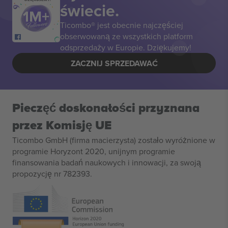
świecie.
Ticombo® jest obecnie najczęściej
obserwowaną ze wszystkich platform
odsprzedaży w Europie. Dziękujemy!
ZACZNIJ SPRZEDAWAĆ
Pieczęć doskonałości przyznana
przez Komisję UE
Ticombo GmbH (firma macierzysta) zostało wyróżnione w
programie Horyzont 2020, unijnym programie
finansowania badań naukowych i innowacji, za swoją
propozycję nr 782393.