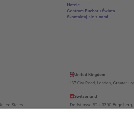
Hotele
Centrum Pucharu Świata
Skontaktuj sie z nami
United Kingdom
167 City Road, London, Greater L
Switzerland
United States
Dorfstrasse 52a, 6390 Engelberg, 
United Arab Emirates
ulgaria
UAE Dubai Silicon Oasis, DDP Buil