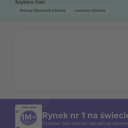
Szybkie linki
Antony Szmierek
biletów
concerts
biletów
DZIĘKUJEMY!
Rynek nr 1 na świeci
Ticombo® jest obecnie najczęściej obserw