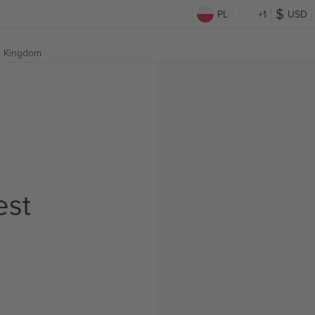
PL
+1
USD
d Kingdom
est