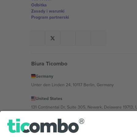
Odbitka
Zasady i warunki
Program partnerski
Biura Ticombo
Germany
Unter den Linden 24, 10117 Berlin, Germany
United States
131 Continental Dr, Suite 305, Newark, Delaware 19713, 
Bulgaria
Regus Sofia City West, bul Totleben 53-55, 1606 Sofia, B