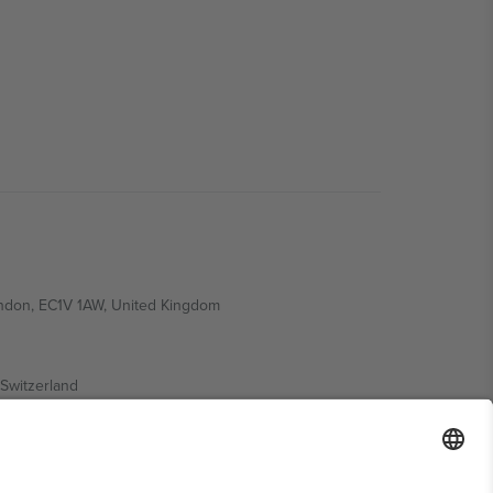
ondon, EC1V 1AW, United Kingdom
Switzerland
ding A1, Office 302, Dubai, United Arab Emirates