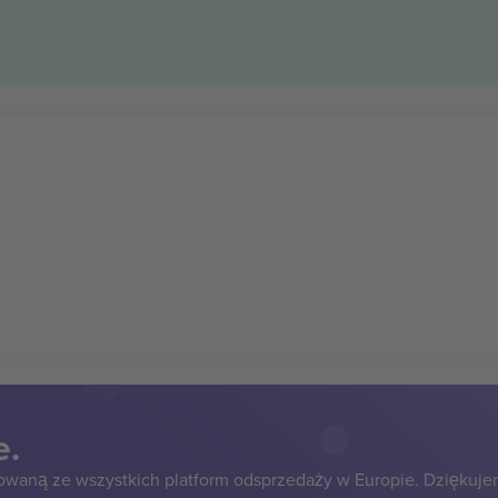
e.
owaną ze wszystkich platform odsprzedaży w Europie. Dziękuje