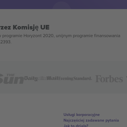
rzez Komisję UE
w programie Horyzont 2020, unijnym programie finansowania
82393.
Usługi korporacyjne
Najczęściej zadawane pytania
Jak to działa?