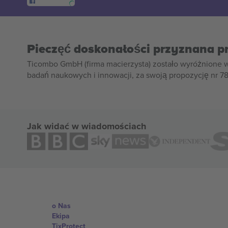
Pieczęć doskonałości przyznana p
Ticombo GmbH (firma macierzysta) zostało wyróżnione 
badań naukowych i innowacji, za swoją propozycję nr 7
Jak widać w wiadomościach
o Nas
Ekipa
TixProtect