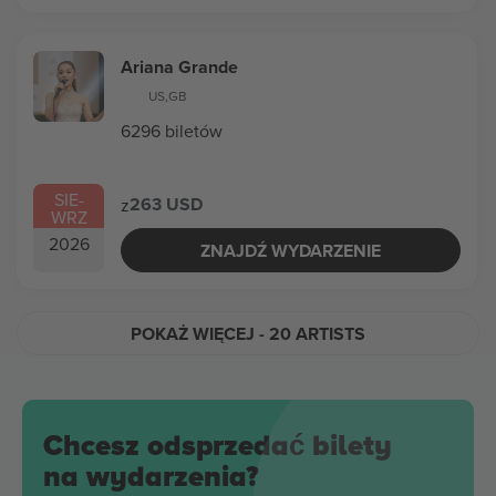
Ariana Grande
US
,
GB
6296 biletów
SIE
-
263 USD
z
WRZ
2026
ZNAJDŹ WYDARZENIE
POKAŻ WIĘCEJ
- 20 ARTISTS
Chcesz odsprzedać bilety
na wydarzenia?