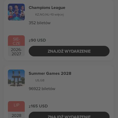
Champions League
KZ
,
NO
,
NL
+10 więcej
352 biletów
SIE
-
90 USD
z
CZE
2026
-
ZNAJDŹ WYDARZENIE
2027
Summer Games 2028
US
,
GB
96922 biletów
LIP
165 USD
z
2028
ZNAJDŹ WYDARZENIE