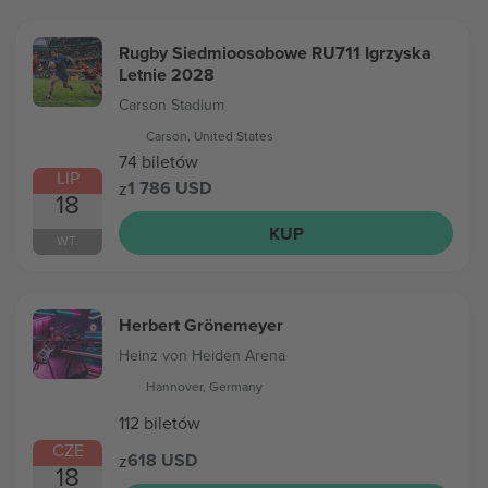
Rugby Siedmioosobowe RU711 Igrzyska
Letnie 2028
Carson Stadium
Carson, United States
74 biletów
LIP
1 786 USD
z
18
KUP
WT.
Herbert Grönemeyer
Heinz von Heiden Arena
Hannover, Germany
112 biletów
CZE
618 USD
z
18