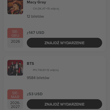
Macy Gray
CH
,
DK
,
AT
+15 więcej
12 biletów
SIE
-
147 USD
z
GRU
2026
ZNAJDŹ WYDARZENIE
BTS
PH
,
TW
,
ID
+12 więcej
9584 biletów
SIE
-
53 USD
z
MAR
2026
-
ZNAJDŹ WYDARZENIE
2027