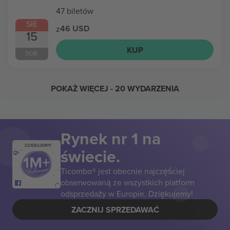
47 biletów
SIE
46 USD
z
15
KUP
SOB.
POKAŻ WIĘCEJ
- 20 WYDARZENIA
Rynek nr 1 na
DZIĘKUJEMY!
świecie.
Ticombo® jest obecnie najczęściej
obserwowaną ze wszystkich platform
odsprzedaży w Europie. Dziękujemy!
ZACZNIJ SPRZEDAWAĆ