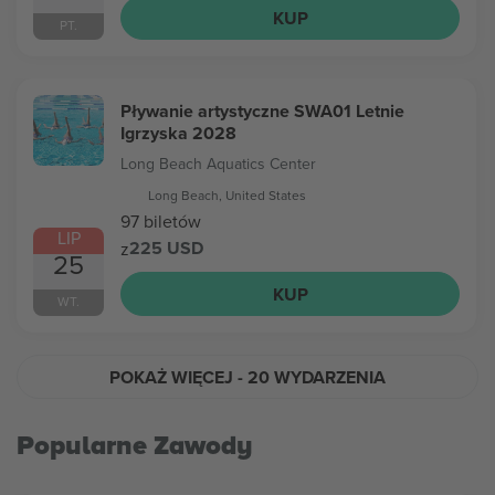
KUP
PT.
Pływanie artystyczne SWA01 Letnie
Igrzyska 2028
Long Beach Aquatics Center
Long Beach, United States
97 biletów
LIP
225 USD
z
25
KUP
WT.
POKAŻ WIĘCEJ
- 20 WYDARZENIA
Popularne Zawody