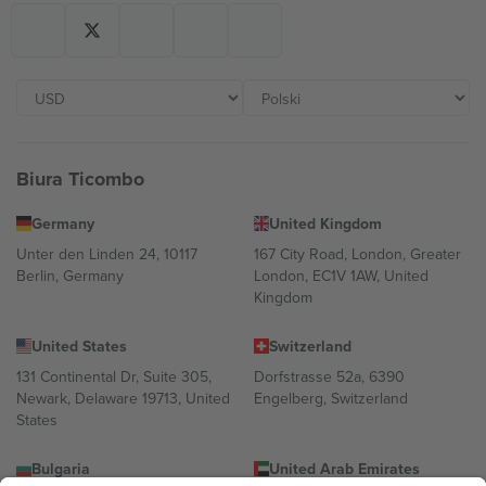
Biura Ticombo
Germany
United Kingdom
Unter den Linden 24, 10117
167 City Road, London, Greater
Berlin, Germany
London, EC1V 1AW, United
Kingdom
United States
Switzerland
131 Continental Dr, Suite 305,
Dorfstrasse 52a, 6390
Newark, Delaware 19713, United
Engelberg, Switzerland
States
Bulgaria
United Arab Emirates