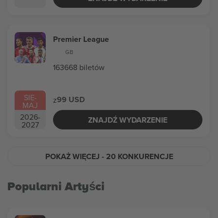
Premier League
GB
163668 biletów
SIE
-
99 USD
z
MAJ
2026
-
ZNAJDŹ WYDARZENIE
2027
POKAŻ WIĘCEJ
- 20 KONKURENCJE
Popularni Artyści