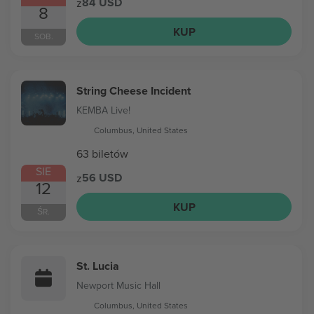
84 USD
z
8
KUP
SOB.
String Cheese Incident
KEMBA Live!
Columbus, United States
63 biletów
SIE
56 USD
z
12
KUP
ŚR.
St. Lucia
Newport Music Hall
Columbus, United States