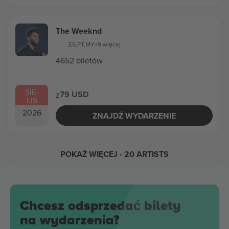
The Weeknd
ES
,
PT
,
MY
+9 więcej
4652 biletów
SIE
-
79 USD
z
LIS
2026
ZNAJDŹ WYDARZENIE
POKAŻ WIĘCEJ
- 20 ARTISTS
Chcesz odsprzedać bilety
na wydarzenia?