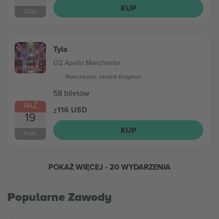
KUP
CZW.
Tyla
O2 Apollo Manchester
Manchester, United Kingdom
58 biletów
PAŹ
116 USD
z
19
KUP
PON.
POKAŻ WIĘCEJ
- 20 WYDARZENIA
Popularne Zawody