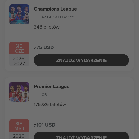
Champions League
AZ
,
GB
,
SK
+10 więcej
348 biletów
SIE
-
75 USD
z
CZE
2026
-
ZNAJDŹ WYDARZENIE
2027
Premier League
GB
176736 biletów
SIE
-
101 USD
z
MAJ
2026
-
ZNAJDŹ WYDARZENIE