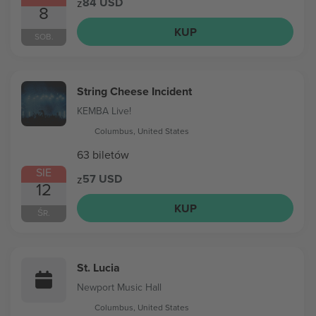
84 USD
z
8
KUP
SOB.
String Cheese Incident
KEMBA Live!
Columbus, United States
63 biletów
SIE
57 USD
z
12
KUP
ŚR.
St. Lucia
Newport Music Hall
Columbus, United States