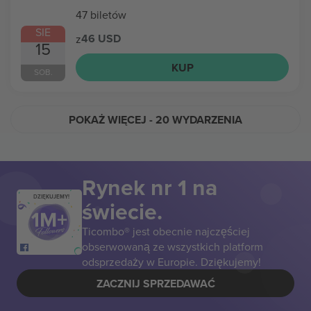
47 biletów
SIE
46 USD
z
15
KUP
SOB.
POKAŻ WIĘCEJ
- 20 WYDARZENIA
Rynek nr 1 na
DZIĘKUJEMY!
świecie.
Ticombo® jest obecnie najczęściej
obserwowaną ze wszystkich platform
odsprzedaży w Europie. Dziękujemy!
ZACZNIJ SPRZEDAWAĆ