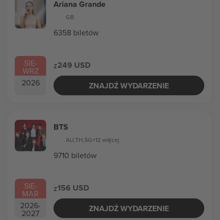
Ariana Grande
GB
6358 biletów
SIE
-
249 USD
z
WRZ
2026
ZNAJDŹ WYDARZENIE
BTS
AU
,
TH
,
SG
+12 więcej
9710 biletów
SIE
-
156 USD
z
MAR
2026
-
ZNAJDŹ WYDARZENIE
2027