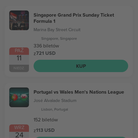
Singapore Grand Prix Sunday Ticket
Formula 1
Marina Bay Street Circuit
Singapore, Singapore
336 biletów
PAŹ
721 USD
z
11
KUP
NIEDZ.
Portugal vs Wales Men's Nations League
José Alvalade Stadium
Lisbon, Portugal
152 biletów
WRZ
113 USD
z
24