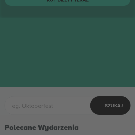
The Toadies
biletów
SIE
Columbus, United States
17
The Toadies
PON.
KUP BILETY TERAZ
SZUKAJ
Polecane Wydarzenia