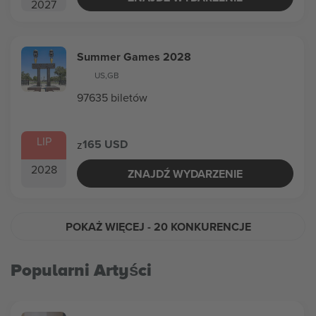
2027
Summer Games 2028
US
,
GB
97635 biletów
LIP
165 USD
z
2028
ZNAJDŹ WYDARZENIE
POKAŻ WIĘCEJ
- 20 KONKURENCJE
Popularni Artyści