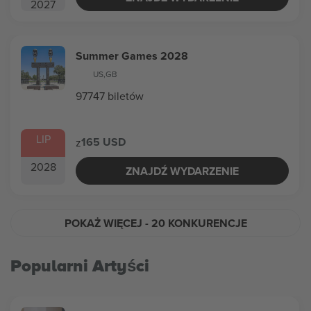
2027
Summer Games 2028
US
,
GB
97747 biletów
LIP
165 USD
z
2028
ZNAJDŹ WYDARZENIE
POKAŻ WIĘCEJ
- 20 KONKURENCJE
Popularni Artyści