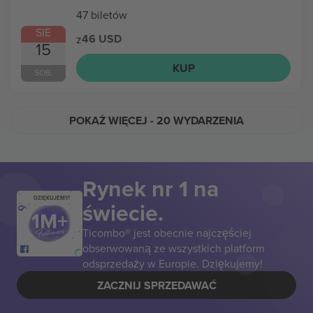
47 biletów
SIE
46 USD
z
15
KUP
SOB.
POKAŻ WIĘCEJ
- 20 WYDARZENIA
Rynek nr 1 na
DZIĘKUJEMY!
świecie.
Ticombo® jest obecnie najczęściej
obserwowaną ze wszystkich platform
odsprzedaży w Europie. Dziękujemy!
ZACZNIJ SPRZEDAWAĆ