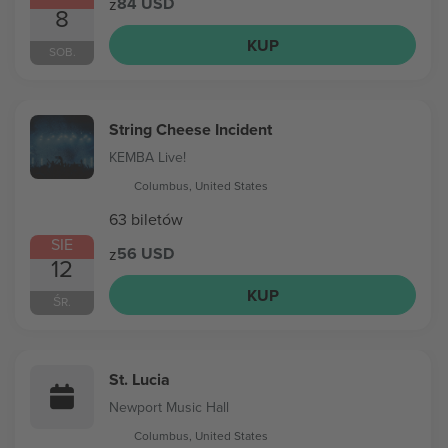
84 USD
z
8
KUP
SOB.
String Cheese Incident
KEMBA Live!
Columbus, United States
63 biletów
SIE
56 USD
z
12
KUP
ŚR.
St. Lucia
Newport Music Hall
Columbus, United States