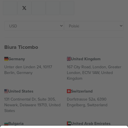
Biura Ticombo
Germany
United Kingdom
Unter den Linden 24, 10117
167 City Road, London, Greater
Berlin, Germany
London, EC1V 1AW, United
Kingdom
United States
Switzerland
131 Continental Dr, Suite 305,
Dorfstrasse 52a, 6390
Newark, Delaware 19713, United
Engelberg, Switzerland
States
Bulgaria
United Arab Emirates