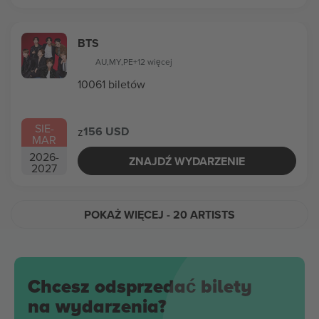
BTS
AU
,
MY
,
PE
+12 więcej
10061 biletów
SIE
-
156 USD
z
MAR
2026
-
ZNAJDŹ WYDARZENIE
2027
POKAŻ WIĘCEJ
- 20 ARTISTS
Chcesz odsprzedać bilety
na wydarzenia?