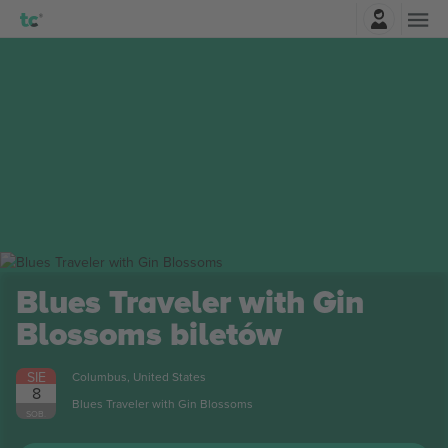
Zaloguj sie
 Traveler with Gin
soms
biletów
bus, United States
 Traveler with Gin Blossoms