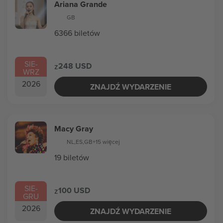
Ariana Grande
GB
6366 biletów
SIE
-
248 USD
z
WRZ
2026
ZNAJDŹ WYDARZENIE
Macy Gray
NL
,
ES
,
GB
+15 więcej
19 biletów
SIE
-
100 USD
z
GRU
2026
ZNAJDŹ WYDARZENIE