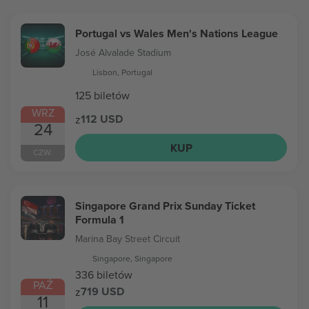
Portugal vs Wales Men's Nations League
José Alvalade Stadium
Lisbon, Portugal
125 biletów
WRZ
112 USD
z
24
KUP
CZW.
Singapore Grand Prix Sunday Ticket
Formula 1
Marina Bay Street Circuit
Singapore, Singapore
336 biletów
PAŹ
719 USD
z
11