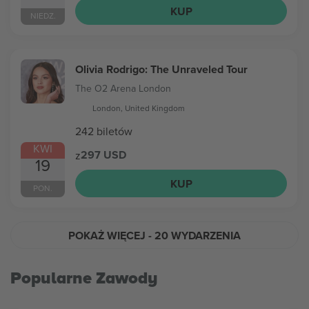
KUP
NIEDZ.
Olivia Rodrigo: The Unraveled Tour
The O2 Arena London
London, United Kingdom
242 biletów
KWI
297 USD
z
19
KUP
PON.
POKAŻ WIĘCEJ
- 20 WYDARZENIA
Popularne Zawody