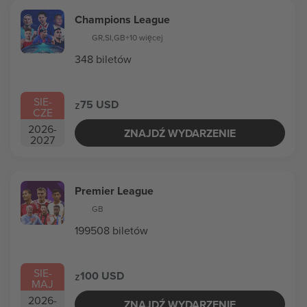
Champions League
GR
,
SI
,
GB
+10 więcej
348 biletów
SIE
-
75 USD
z
CZE
2026
-
ZNAJDŹ WYDARZENIE
2027
Premier League
GB
199508 biletów
SIE
-
100 USD
z
MAJ
2026
-
ZNAJDŹ WYDARZENIE