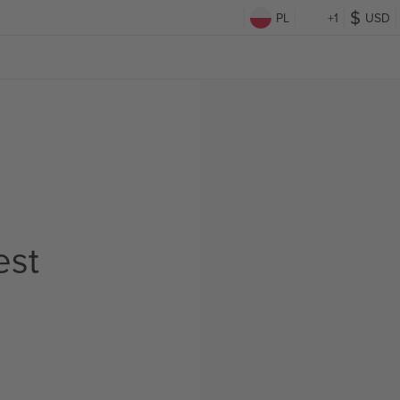
PL
+1
USD
est