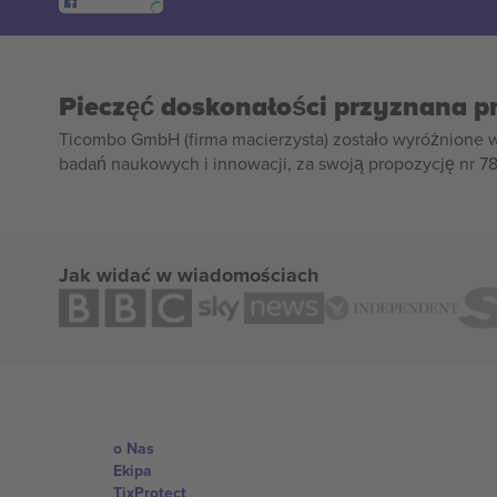
Pieczęć doskonałości przyznana p
Ticombo GmbH (firma macierzysta) zostało wyróżnione 
badań naukowych i innowacji, za swoją propozycję nr 7
Jak widać w wiadomościach
o Nas
Ekipa
TixProtect