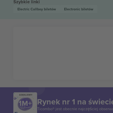
Szybkie linki
Electric Callboy
biletów
Electronic
biletów
DZIĘKUJEMY!
Rynek nr 1 na świeci
Ticombo® jest obecnie najczęściej obserw