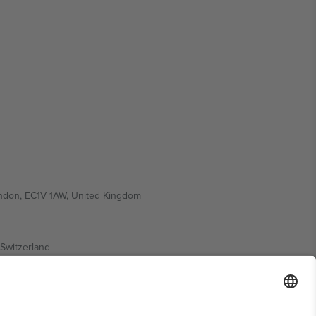
ondon, EC1V 1AW, United Kingdom
Switzerland
ding A1, Office 302, Dubai, United Arab Emirates