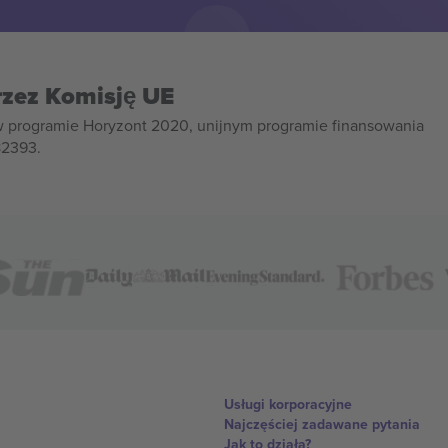
rzez Komisję UE
w programie Horyzont 2020, unijnym programie finansowania
82393.
Usługi korporacyjne
Najczęściej zadawane pytania
Jak to działa?