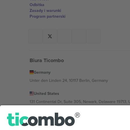
Odbitka
Zasady i warunki
Program partnerski
Biura Ticombo
Germany
Unter den Linden 24, 10117 Berlin, Germany
United States
131 Continental Dr, Suite 305, Newark, Delaware 19713, 
Bulgaria
Regus Sofia City West, bul Totleben 53-55, 1606 Sofia, B