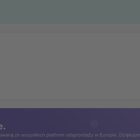
e.
owaną ze wszystkich platform odsprzedaży w Europie. Dziękuje