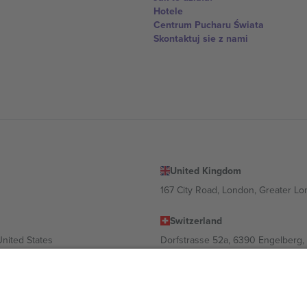
Hotele
Centrum Pucharu Świata
Skontaktuj sie z nami
United Kingdom
167 City Road, London, Greater L
Switzerland
United States
Dorfstrasse 52a, 6390 Engelberg, 
United Arab Emirates
ulgaria
UAE Dubai Silicon Oasis, DDP Buil