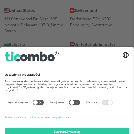
United States
Switzerland
131 Continental Dr, Suite 305,
Dorfstrasse 52a, 6390
Newark, Delaware 19713, United
Engelberg, Switzerland
States
Bulgaria
United Arab Emirates
Regus Sofia City West, bul
UAE Dubai Silicon Oasis, DDP
Totleben 53-55, 1606 Sofia,
Building A1, Office 302, Dubai,
Bulgaria
United Arab Emirates
Mexico
Av Chapultepec 360, Roma
Norte, Cuauhtémoc, 06700
Ciudad de México, CDMX,
Mexico
Podmiot prawny dostawcy platformy może się różnić w zależności
od lokalizacji, wydarzenia i/lub domeny. Aby uzyskać szczegółowe
informacje, sprawdź stronę konkretnego wydarzenia, stopkę i
regulamin.,
Odbitka
i
Warunki.
© 2026 Ticombo. Wszelkie prawa