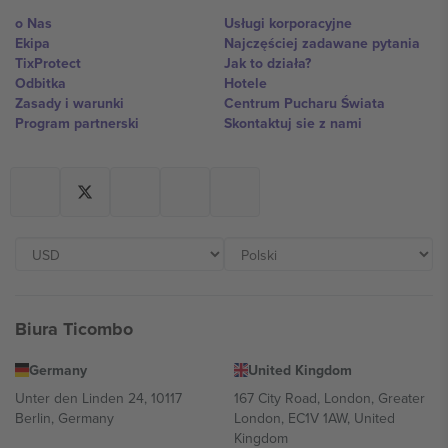
o Nas
Usługi korporacyjne
Ekipa
Najczęściej zadawane pytania
TixProtect
Jak to działa?
Odbitka
Hotele
Zasady i warunki
Centrum Pucharu Świata
Program partnerski
Skontaktuj sie z nami
Biura Ticombo
Germany
United Kingdom
Unter den Linden 24, 10117
167 City Road, London, Greater
Berlin, Germany
London, EC1V 1AW, United
Kingdom