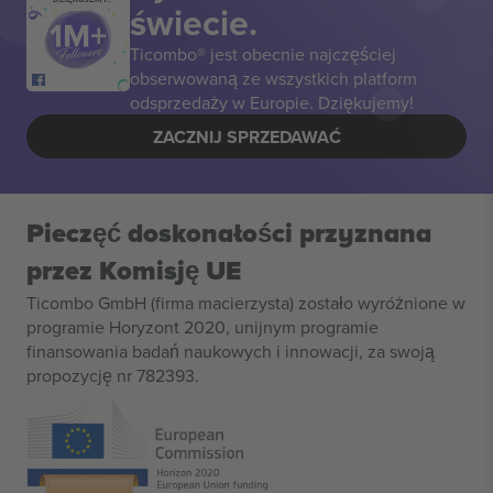
świecie.
Ticombo® jest obecnie najczęściej
obserwowaną ze wszystkich platform
odsprzedaży w Europie. Dziękujemy!
ZACZNIJ SPRZEDAWAĆ
Pieczęć doskonałości przyznana
przez Komisję UE
Ticombo GmbH (firma macierzysta) zostało wyróżnione w
programie Horyzont 2020, unijnym programie
finansowania badań naukowych i innowacji, za swoją
propozycję nr 782393.