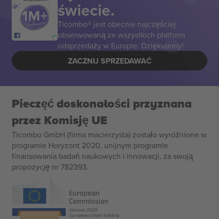
świecie.
Ticombo® jest obecnie najczęściej
obserwowaną ze wszystkich platform
odsprzedaży w Europie. Dziękujemy!
ZACZNIJ SPRZEDAWAĆ
Pieczęć doskonałości przyznana
przez Komisję UE
Ticombo GmbH (firma macierzysta) zostało wyróżnione w
programie Horyzont 2020, unijnym programie
finansowania badań naukowych i innowacji, za swoją
propozycję nr 782393.