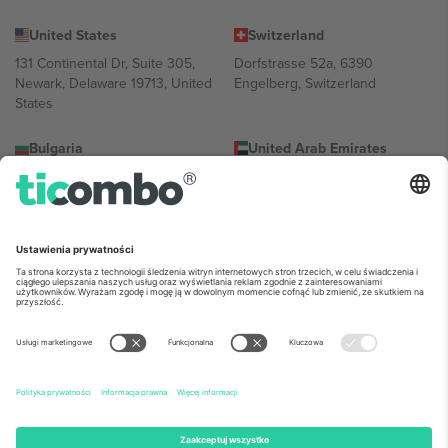
United States
Switzerland
131 Continental Dr, Suite 305,
Dorfstrasse 52a, 6390
Newark, Delaware 19713, United
Engelberg, Switzerland
States
Bulgaria
United Arab Emirates
Regus Sofia City West, bul
UAE Dubai Silicon Oasis, DDP
Totleben 53-55, 1606 Sofia,
Building A1, Office 302, Dubai,
Bulgaria
United Arab Emirates
Mexico
Av Chapultepec 360, Roma
Norte, Cuauhtémoc, 06700
Ciudad de México, CDMX,
Mexico
Podmiot prawny dostawcy platformy może się różnić w zależności
od lokalizacji, wydarzenia i/lub domeny. Aby uzyskać szczegółowe
informacje, sprawdź stronę konkretnego wydarzenia, stopkę i
regulamin.,
Odbitka
i
Warunki.
© 2026 Ticombo. Wszelkie prawa