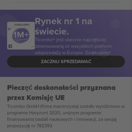
Rynek nr 1 na
DZIĘKUJEMY!
świecie.
Ticombo® jest obecnie najczęściej
obserwowaną ze wszystkich platform
odsprzedaży w Europie. Dziękujemy!
ZACZNIJ SPRZEDAWAĆ
Pieczęć doskonałości przyznana
przez Komisję UE
Ticombo GmbH (firma macierzysta) zostało wyróżnione w
programie Horyzont 2020, unijnym programie
finansowania badań naukowych i innowacji, za swoją
propozycję nr 782393.