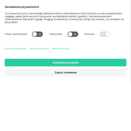
o Nas
Usługi korporacyjne
Ekipa
Najczęściej zadawane pytania
TixProtect
Jak to działa?
Odbitka
Hotele
Zasady i warunki
Centrum Pucharu Świata
Program partnerski
Skontaktuj sie z nami
Biura Ticombo