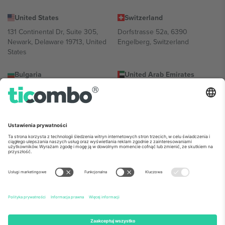
United States
Switzerland
131 Continental Dr, Suite 305,
Dorfstrasse 52a, 6390
Newark, Delaware 19713, United
Engelberg, Switzerland
States
Bulgaria
United Arab Emirates
Regus Sofia City West, bul
UAE Dubai Silicon Oasis, DDP
Totleben 53-55, 1606 Sofia,
Building A1, Office 302, Dubai,
Bulgaria
United Arab Emirates
Mexico
Av Chapultepec 360, Roma
Norte, Cuauhtémoc, 06700
Ciudad de México, CDMX,
Mexico
Podmiot prawny dostawcy platformy może się różnić w zależności
od lokalizacji, wydarzenia i/lub domeny. Aby uzyskać szczegółowe
informacje, sprawdź stronę konkretnego wydarzenia, stopkę i
regulamin.,
Odbitka
i
Warunki.
© 2026 Ticombo. Wszelkie prawa