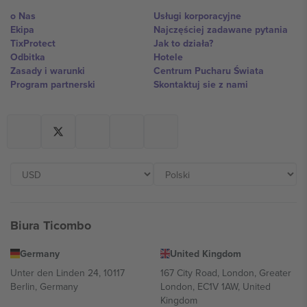
o Nas
Usługi korporacyjne
Ekipa
Najczęściej zadawane pytania
TixProtect
Jak to działa?
Odbitka
Hotele
Zasady i warunki
Centrum Pucharu Świata
Program partnerski
Skontaktuj sie z nami
Biura Ticombo
Germany
United Kingdom
Unter den Linden 24, 10117
167 City Road, London, Greater
Berlin, Germany
London, EC1V 1AW, United
Kingdom