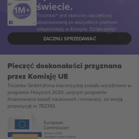
świecie.
Ticombo® jest obecnie najczęściej
obserwowaną ze wszystkich platform
odsprzedaży w Europie. Dziękujemy!
ZACZNIJ SPRZEDAWAĆ
Pieczęć doskonałości przyznana
przez Komisję UE
Ticombo GmbH (firma macierzysta) zostało wyróżnione w
programie Horyzont 2020, unijnym programie
finansowania badań naukowych i innowacji, za swoją
propozycję nr 782393.