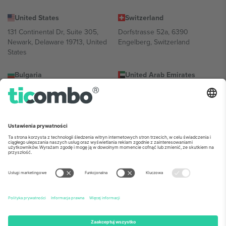
United States
Switzerland
131 Continental Dr, Suite 305,
Dorfstrasse 52a, 6390
Newark, Delaware 19713, United
Engelberg, Switzerland
States
Bulgaria
United Arab Emirates
Regus Sofia City West, bul
UAE Dubai Silicon Oasis, DDP
Totleben 53-55, 1606 Sofia,
Building A1, Office 302, Dubai,
Bulgaria
United Arab Emirates
Mexico
Av Chapultepec 360, Roma
Norte, Cuauhtémoc, 06700
Ciudad de México, CDMX,
Mexico
Podmiot prawny dostawcy platformy może się różnić w zależności
od lokalizacji, wydarzenia i/lub domeny. Aby uzyskać szczegółowe
informacje, sprawdź stronę konkretnego wydarzenia, stopkę i
regulamin.,
Odbitka
i
Warunki.
© 2026 Ticombo. Wszelkie prawa