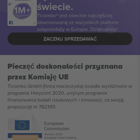
świecie.
Ticombo® jest obecnie najczęściej
obserwowaną ze wszystkich platform
odsprzedaży w Europie. Dziękujemy!
ZACZNIJ SPRZEDAWAĆ
Pieczęć doskonałości przyznana
przez Komisję UE
Ticombo GmbH (firma macierzysta) zostało wyróżnione w
programie Horyzont 2020, unijnym programie
finansowania badań naukowych i innowacji, za swoją
propozycję nr 782393.