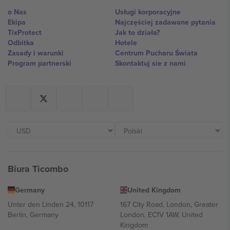
o Nas
Usługi korporacyjne
Ekipa
Najczęściej zadawane pytania
TixProtect
Jak to działa?
Odbitka
Hotele
Zasady i warunki
Centrum Pucharu Świata
Program partnerski
Skontaktuj sie z nami
Biura Ticombo
Germany
United Kingdom
Unter den Linden 24, 10117
167 City Road, London, Greater
Berlin, Germany
London, EC1V 1AW, United
Kingdom