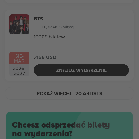
BTS
CL
,
BR
,
AR
+12 więcej
10009 biletów
SIE
-
156 USD
z
MAR
2026
-
ZNAJDŹ WYDARZENIE
2027
POKAŻ WIĘCEJ
- 20 ARTISTS
Chcesz odsprzedać bilety
na wydarzenia?