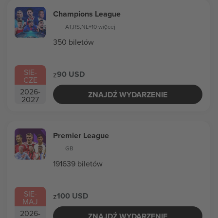
Champions League
AT
,
RS
,
NL
+10 więcej
350 biletów
SIE
-
90 USD
z
CZE
2026
-
ZNAJDŹ WYDARZENIE
2027
Premier League
GB
191639 biletów
SIE
-
100 USD
z
MAJ
2026
-
ZNAJDŹ WYDARZENIE