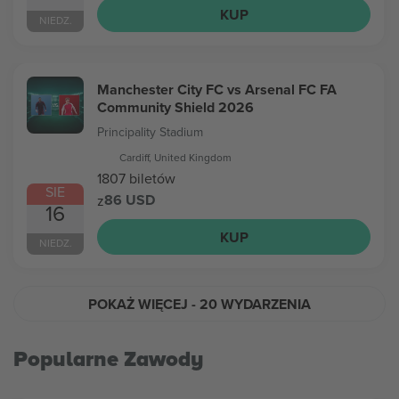
KUP
NIEDZ.
Manchester City FC vs Arsenal FC FA
Community Shield 2026
Principality Stadium
Cardiff, United Kingdom
1807 biletów
SIE
86 USD
z
16
KUP
NIEDZ.
POKAŻ WIĘCEJ
- 20 WYDARZENIA
Popularne Zawody