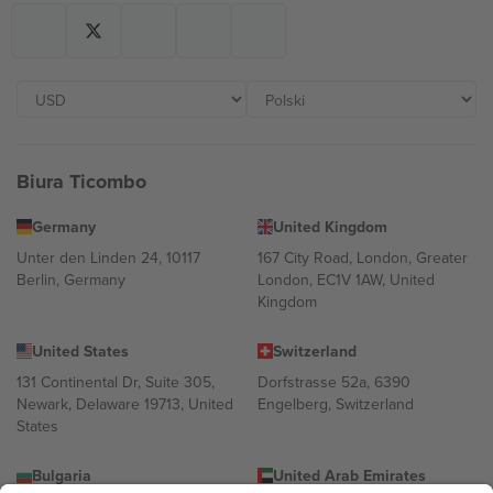
Biura Ticombo
Germany
United Kingdom
Unter den Linden 24, 10117
167 City Road, London, Greater
Berlin, Germany
London, EC1V 1AW, United
Kingdom
United States
Switzerland
131 Continental Dr, Suite 305,
Dorfstrasse 52a, 6390
Newark, Delaware 19713, United
Engelberg, Switzerland
States
Bulgaria
United Arab Emirates