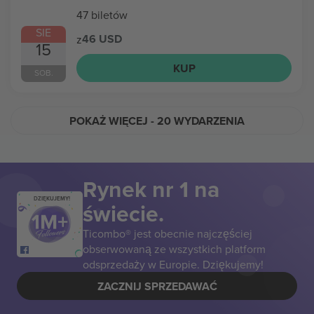
47 biletów
SIE
46 USD
z
15
KUP
SOB.
POKAŻ WIĘCEJ
- 20 WYDARZENIA
Rynek nr 1 na
DZIĘKUJEMY!
świecie.
Ticombo® jest obecnie najczęściej
obserwowaną ze wszystkich platform
odsprzedaży w Europie. Dziękujemy!
ZACZNIJ SPRZEDAWAĆ