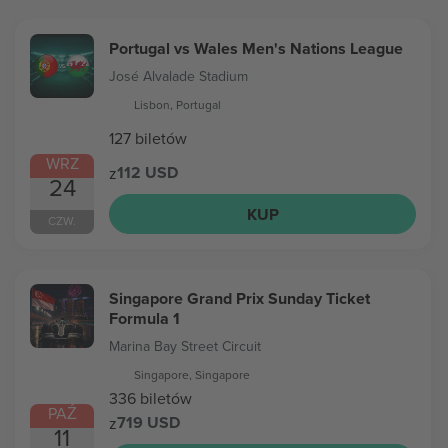
Portugal vs Wales Men's Nations League
José Alvalade Stadium
Lisbon, Portugal
127 biletów
WRZ
112 USD
z
24
KUP
CZW.
Singapore Grand Prix Sunday Ticket
Formula 1
Marina Bay Street Circuit
Singapore, Singapore
336 biletów
PAŹ
719 USD
z
11