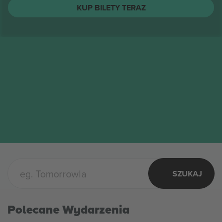
String Cheese Incident
biletów
SIE
Columbus, United States
12
String Cheese Incident
ŚR.
KUP BILETY TERAZ
SZUKAJ
Polecane Wydarzenia