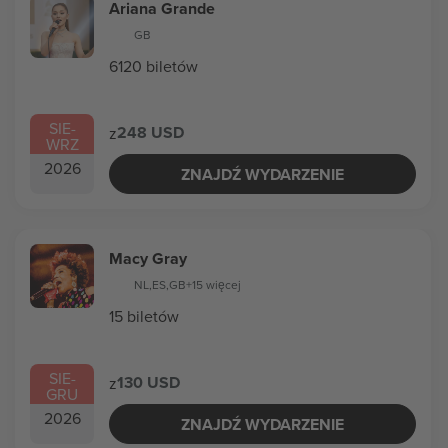
Ariana Grande
GB
6120 biletów
SIE
-
248 USD
z
WRZ
2026
ZNAJDŹ WYDARZENIE
Macy Gray
NL
,
ES
,
GB
+15 więcej
15 biletów
SIE
-
130 USD
z
GRU
2026
ZNAJDŹ WYDARZENIE