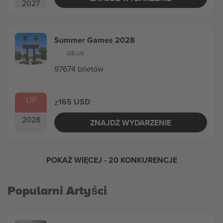
2027
Summer Games 2028
GB
,
US
97674 biletów
LIP
165 USD
z
2028
ZNAJDŹ WYDARZENIE
POKAŻ WIĘCEJ
- 20 KONKURENCJE
Popularni Artyści