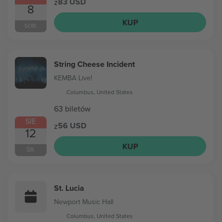
83 USD
z
8
KUP
SOB.
String Cheese Incident
KEMBA Live!
Columbus, United States
63 biletów
SIE
56 USD
z
12
KUP
ŚR.
St. Lucia
Newport Music Hall
Columbus, United States