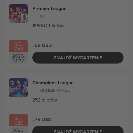
Premier League
GB
186004 biletów
SIE
-
59 USD
z
MAJ
2026
-
ZNAJDŹ WYDARZENIE
2027
Champions League
AZ
,
GB
,
SK
+10 więcej
252 biletów
SIE
-
75 USD
z
CZE
2026
-
ZNAJDŹ WYDARZENIE