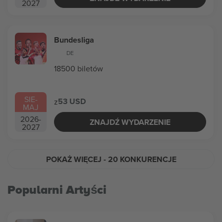
2027
Bundesliga
DE
18500 biletów
SIE
-
53 USD
z
MAJ
2026
-
ZNAJDŹ WYDARZENIE
2027
POKAŻ WIĘCEJ
- 20 KONKURENCJE
Popularni Artyści