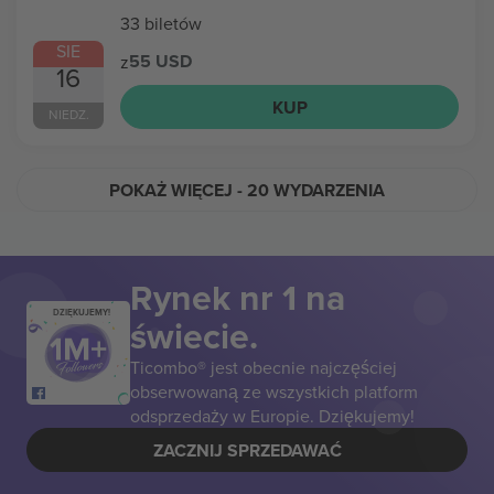
33 biletów
SIE
55 USD
z
16
KUP
NIEDZ.
POKAŻ WIĘCEJ
- 20 WYDARZENIA
Rynek nr 1 na
DZIĘKUJEMY!
świecie.
Ticombo® jest obecnie najczęściej
obserwowaną ze wszystkich platform
odsprzedaży w Europie. Dziękujemy!
ZACZNIJ SPRZEDAWAĆ