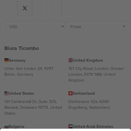
Biura Ticombo
Germany
United Kingdom
Unter den Linden 24, 10117
167 City Road, London, Greater
Berlin, Germany
London, EC1V 1AW, United
Kingdom
United States
Switzerland
131 Continental Dr, Suite 305,
Dorfstrasse 52a, 6390
Newark, Delaware 19713, United
Engelberg, Switzerland
States
Bulgaria
United Arab Emirates