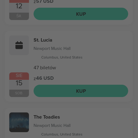
57 USD
z
12
KUP
ŚR.
St. Lucia
Newport Music Hall
Columbus, United States
47 biletów
SIE
46 USD
z
15
KUP
SOB.
The Toadies
Newport Music Hall
Columbus, United States