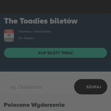
SIE
Columbus, United States
21
Citizen
PT.
KUP BILETY TERAZ
SZUKAJ
Polecane Wydarzenia