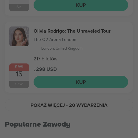
KUP
ŚR.
Olivia Rodrigo: The Unraveled Tour
The O2 Arena London
London, United Kingdom
217 biletów
KWI
298 USD
z
15
KUP
CZW.
POKAŻ WIĘCEJ
- 20 WYDARZENIA
Popularne Zawody