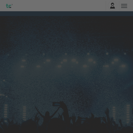
Zaloguj sie
Citizen
biletów