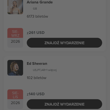
Ariana Grande
GB
6173 biletów
SIE
-
261 USD
z
WRZ
2026
ZNAJDŹ WYDARZENIE
Ed Sheeran
US
,
PT
,
AR
+1 więcej
102 biletów
SIE
-
140 USD
z
LIS
2026
ZNAJDŹ WYDARZENIE