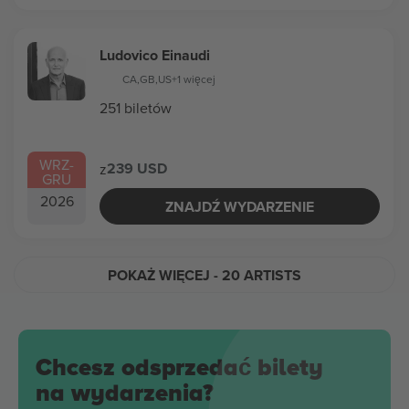
Ludovico Einaudi
CA
,
GB
,
US
+1 więcej
251 biletów
WRZ
-
239 USD
z
GRU
2026
ZNAJDŹ WYDARZENIE
POKAŻ WIĘCEJ
- 20 ARTISTS
Chcesz odsprzedać bilety
na wydarzenia?