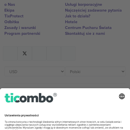
o Nas
Usługi korporacyjne
Ekipa
Najczęściej zadawane pytania
TixProtect
Jak to działa?
Odbitka
Hotele
Zasady i warunki
Centrum Pucharu Świata
Program partnerski
Skontaktuj sie z nami
Biura Ticombo
Germany
United Kingdom
Unter den Linden 24, 10117
167 City Road, London, Greater
Berlin, Germany
London, EC1V 1AW, United
Kingdom