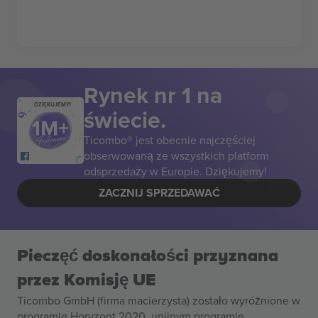
Rynek nr 1 na
DZIĘKUJEMY!
świecie.
Ticombo® jest obecnie najczęściej
obserwowaną ze wszystkich platform
odsprzedaży w Europie. Dziękujemy!
ZACZNIJ SPRZEDAWAĆ
Pieczęć doskonałości przyznana
przez Komisję UE
Ticombo GmbH (firma macierzysta) zostało wyróżnione w
programie Horyzont 2020, unijnym programie