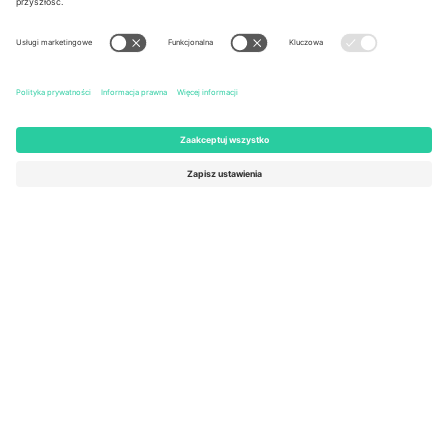
United States
Switzerland
131 Continental Dr, Suite 305,
Dorfstrasse 52a, 6390
Newark, Delaware 19713, United
Engelberg, Switzerland
States
Bulgaria
United Arab Emirates
Regus Sofia City West, bul
UAE Dubai Silicon Oasis, DDP
Totleben 53-55, 1606 Sofia,
Building A1, Office 302, Dubai,
Bulgaria
United Arab Emirates
Mexico
Av Chapultepec 360, Roma
Norte, Cuauhtémoc, 06700
Ciudad de México, CDMX,
Mexico
Podmiot prawny dostawcy platformy może się różnić w zależności
od lokalizacji, wydarzenia i/lub domeny. Aby uzyskać szczegółowe
informacje, sprawdź stronę konkretnego wydarzenia, stopkę i
regulamin.,
Odbitka
i
Warunki.
© 2026 Ticombo. Wszelkie prawa