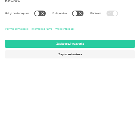
United States
Switzerland
131 Continental Dr, Suite 305,
Dorfstrasse 52a, 6390
Newark, Delaware 19713, United
Engelberg, Switzerland
States
Bulgaria
United Arab Emirates
Regus Sofia City West, bul
UAE Dubai Silicon Oasis, DDP
Totleben 53-55, 1606 Sofia,
Building A1, Office 302, Dubai,
Bulgaria
United Arab Emirates
Mexico
Av Chapultepec 360, Roma
Norte, Cuauhtémoc, 06700
Ciudad de México, CDMX,
Mexico
Podmiot prawny dostawcy platformy może się różnić w zależności
od lokalizacji, wydarzenia i/lub domeny. Aby uzyskać szczegółowe
informacje, sprawdź stronę konkretnego wydarzenia, stopkę i
regulamin.,
Odbitka
i
Warunki.
© 2026 Ticombo. Wszelkie prawa