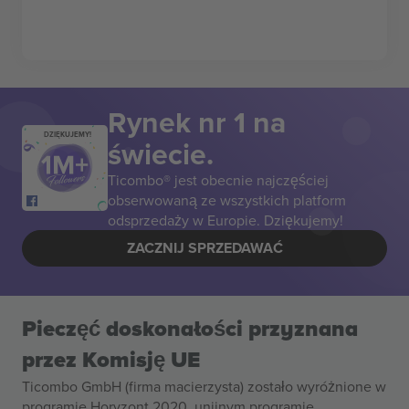
Rynek nr 1 na
DZIĘKUJEMY!
świecie.
Ticombo® jest obecnie najczęściej
obserwowaną ze wszystkich platform
odsprzedaży w Europie. Dziękujemy!
ZACZNIJ SPRZEDAWAĆ
Pieczęć doskonałości przyznana
przez Komisję UE
Ticombo GmbH (firma macierzysta) zostało wyróżnione w
programie Horyzont 2020, unijnym programie