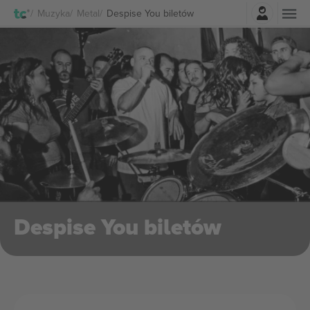
Zaloguj sie
Muzyka
Metal
Despise You biletów
Despise You biletów