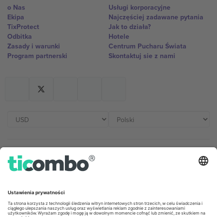
o Nas
Usługi korporacyjne
Ekipa
Najczęściej zadawane pytania
TixProtect
Jak to działa?
Odbitka
Hotele
Zasady i warunki
Centrum Pucharu Świata
Program partnerski
Skontaktuj sie z nami
Biura Ticombo
Germany
United Kingdom
Unter den Linden 24, 10117
167 City Road, London, Greater
Berlin, Germany
London, EC1V 1AW, United
Kingdom