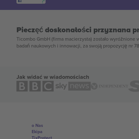
Pieczęć doskonałości przyznana p
Ticombo GmbH (firma macierzysta) zostało wyróżnione 
badań naukowych i innowacji, za swoją propozycję nr 7
Jak widać w wiadomościach
o Nas
Ekipa
TixProtect