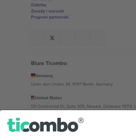
Odbitka
Zasady i warunki
Program partnerski
Biura Ticombo
Germany
Unter den Linden 24, 10117 Berlin, Germany
United States
131 Continental Dr, Suite 305, Newark, Delaware 19713, 
Bulgaria
Regus Sofia City West, bul Totleben 53-55, 1606 Sofia, B