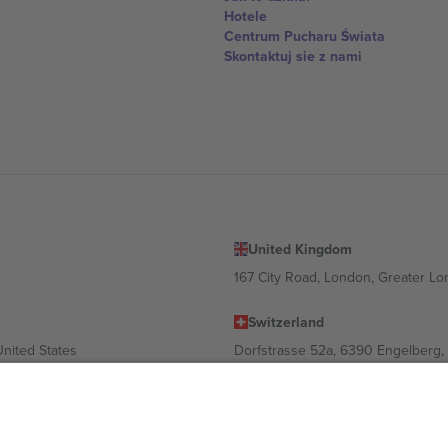
Hotele
Centrum Pucharu Świata
Skontaktuj sie z nami
United Kingdom
167 City Road, London, Greater L
Switzerland
United States
Dorfstrasse 52a, 6390 Engelberg, 
United Arab Emirates
ulgaria
UAE Dubai Silicon Oasis, DDP Buil