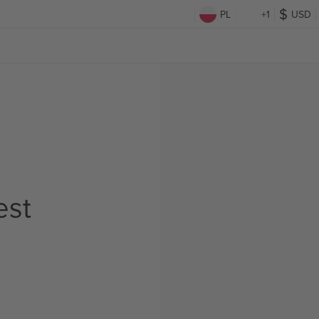
PL
+1
USD
est