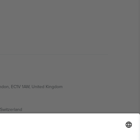
ondon, EC1V 1AW, United Kingdom
Switzerland
ding A1, Office 302, Dubai, United Arab Emirates