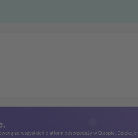
e.
owaną ze wszystkich platform odsprzedaży w Europie. Dziękuje