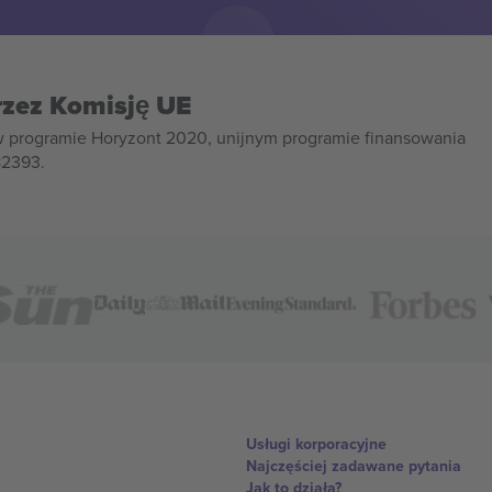
rzez Komisję UE
w programie Horyzont 2020, unijnym programie finansowania
82393.
Usługi korporacyjne
Najczęściej zadawane pytania
Jak to działa?