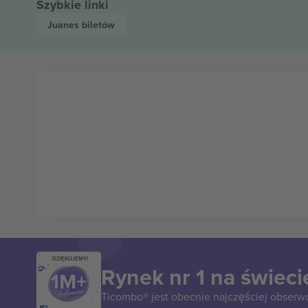
Szybkie linki
Juanes
biletów
DZIĘKUJEMY!
Rynek nr 1 na świeci
Ticombo® jest obecnie najczęściej obserw