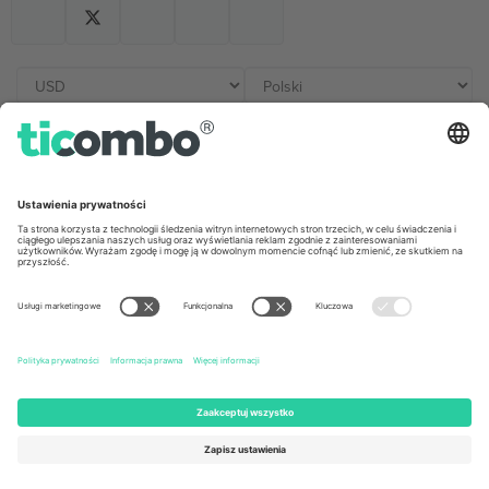
Biura Ticombo
Germany
United Kingdom
Unter den Linden 24, 10117
167 City Road, London, Greater
Berlin, Germany
London, EC1V 1AW, United
Kingdom
United States
Switzerland
131 Continental Dr, Suite 305,
Dorfstrasse 52a, 6390
Newark, Delaware 19713, United
Engelberg, Switzerland
States
Bulgaria
United Arab Emirates