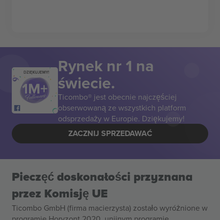
Rynek nr 1 na
DZIĘKUJEMY!
świecie.
Ticombo® jest obecnie najczęściej
obserwowaną ze wszystkich platform
odsprzedaży w Europie. Dziękujemy!
ZACZNIJ SPRZEDAWAĆ
Pieczęć doskonałości przyznana
przez Komisję UE
Ticombo GmbH (firma macierzysta) zostało wyróżnione w
programie Horyzont 2020, unijnym programie