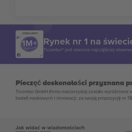
DZIĘKUJEMY!
Rynek nr 1 na świeci
Ticombo® jest obecnie najczęściej obserw
Pieczęć doskonałości przyznana p
Ticombo GmbH (firma macierzysta) zostało wyróżnione 
badań naukowych i innowacji, za swoją propozycję nr 7
Jak widać w wiadomościach