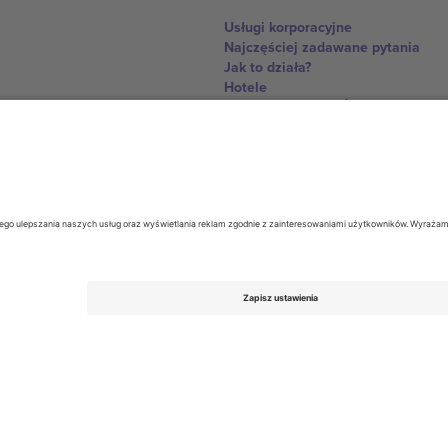
Usługi korporacyjne
Najczęściej zadawane pytania
Jak to działa?
Hotele
Centrum Pucharu Świata
Skontaktuj sie z nami
United Kingdom
167 City Road, London, Greater L
Switzerland
United States
Dorfstrasse 52a, 6390 Engelberg, 