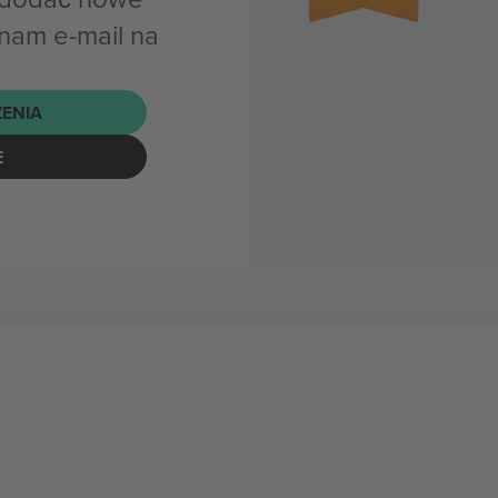
nam e-mail na
ENIA
E