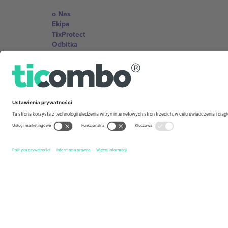
o Nas
Ekipa
TixProtect
Odbitka
Zasady i warunki
Program partnerski
Biura Ticombo
Germany
Unter den Linden 24, 10117 Berlin, Germany
United States
131 Continental Dr, Suite 305, Newark, Delaware 19713, 