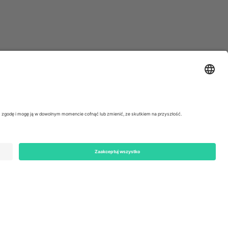
ondon, EC1V 1AW, United Kingdom
Switzerland