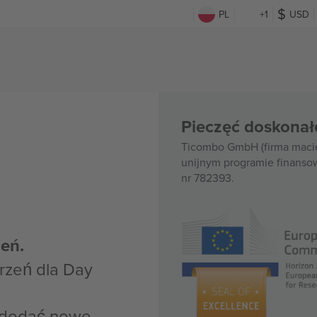
PL
+1
USD
Pieczęć doskonał
Ticombo GmbH (firma macie
unijnym programie finanso
nr 782393.
eń.
rzeń dla Day
z dodać nowe