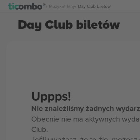
Muzyka
Inny
Day Club biletów
Day Club biletów
Uppps!
Nie znaleźliśmy żadnych wydarz
Obecnie nie ma aktywnych wyda
Club.
Jeśli uważasz, że to źle, możes