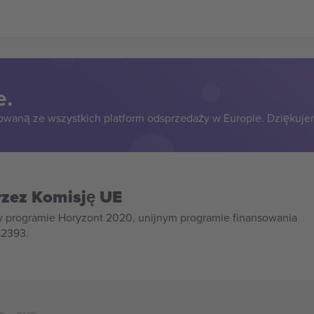
e.
owaną ze wszystkich platform odsprzedaży w Europie. Dziękuje
rzez Komisję UE
w programie Horyzont 2020, unijnym programie finansowania
82393.