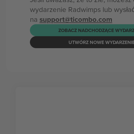
wydarzenie Radwimps lub wysłać
na
support@ticombo.com
ZOBACZ NADCHODZĄCE WYDARZ
UTWÓRZ NOWE WYDARZENI