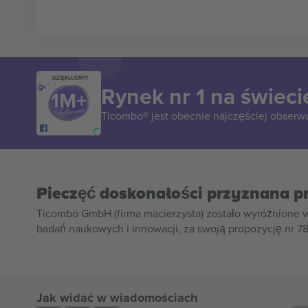
DZIĘKUJEMY!
Rynek nr 1 na świeci
Ticombo® jest obecnie najczęściej obserw
Pieczęć doskonałości przyznana p
Ticombo GmbH (firma macierzysta) zostało wyróżnione 
badań naukowych i innowacji, za swoją propozycję nr 7
Jak widać w wiadomościach