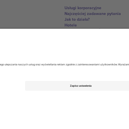
Usługi korporacyjne
Najczęściej zadawane pytania
Jak to działa?
Hotele
Centrum Pucharu Świata
Skontaktuj sie z nami
United Kingdom
167 City Road, London, Greater L
Switzerland
United States
Dorfstrasse 52a, 6390 Engelberg, 