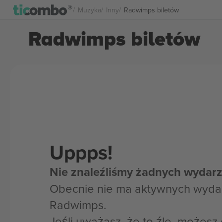
Muzyka
Inny
Radwimps biletów
Radwimps biletów
Uppps!
Nie znaleźliśmy żadnych wydarz
Obecnie nie ma aktywnych wyda
Radwimps.
Jeśli uważasz, że to źle, możes