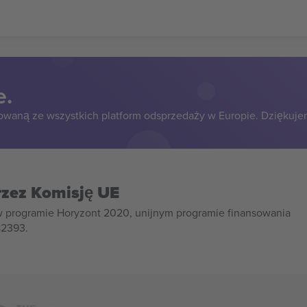
e.
owaną ze wszystkich platform odsprzedaży w Europie. Dziękuje
rzez Komisję UE
w programie Horyzont 2020, unijnym programie finansowania
82393.