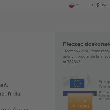
PL
+1
USD
Pieczęć doskonał
Ticombo GmbH (firma macie
unijnym programie finanso
nr 782393.
eń.
rzeń dla
z dodać nowe