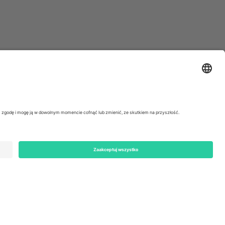
ondon, EC1V 1AW, United Kingdom
Switzerland