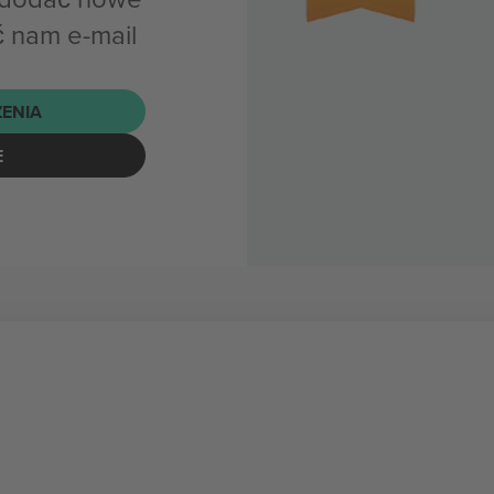
 nam e-mail
ENIA
E