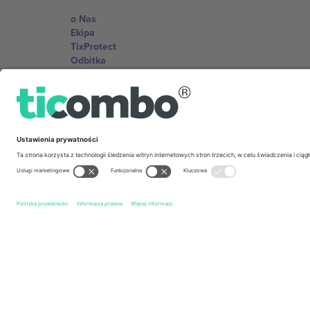
o Nas
Ekipa
TixProtect
Odbitka
Zasady i warunki
Program partnerski
Biura Ticombo
Germany
Unter den Linden 24, 10117 Berlin, Germany
United States
131 Continental Dr, Suite 305, Newark, Delaware 19713, 