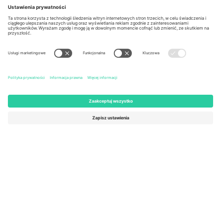
Berlin, Germany
London, EC1V 1AW, United
Kingdom
United States
Switzerland
131 Continental Dr, Suite 305,
Dorfstrasse 52a, 6390
Newark, Delaware 19713, United
Engelberg, Switzerland
States
Bulgaria
United Arab Emirates
Regus Sofia City West, bul
UAE Dubai Silicon Oasis, DDP
Totleben 53-55, 1606 Sofia,
Building A1, Office 302, Dubai,
Bulgaria
United Arab Emirates
Mexico
Av Chapultepec 360, Roma
Norte, Cuauhtémoc, 06700
Ciudad de México, CDMX,
Mexico
Podmiot prawny dostawcy platformy może się różnić w zależności