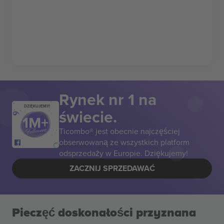
Rynek nr 1 na
DZIĘKUJEMY!
świecie.
Ticombo® jest obecnie najczęściej
obserwowaną ze wszystkich platform
odsprzedaży w Europie. Dziękujemy!
ZACZNIJ SPRZEDAWAĆ
Pieczęć doskonałości przyznana