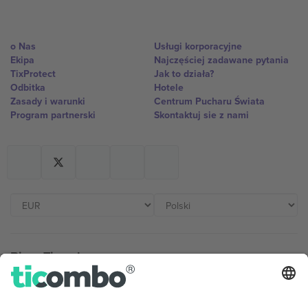
o Nas
Usługi korporacyjne
Ekipa
Najczęściej zadawane pytania
TixProtect
Jak to działa?
Odbitka
Hotele
Zasady i warunki
Centrum Pucharu Świata
Program partnerski
Skontaktuj sie z nami
Biura Ticombo
Germany
United Kingdom
Unter den Linden 24, 10117
167 City Road, London, Greater