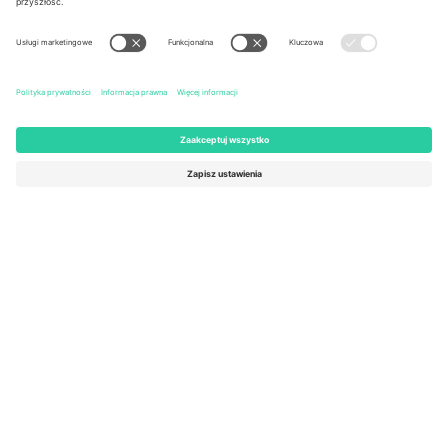
United States
Switzerland
131 Continental Dr, Suite 305,
Dorfstrasse 52a, 6390
Newark, Delaware 19713, United
Engelberg, Switzerland
States
Bulgaria
United Arab Emirates
Regus Sofia City West, bul
UAE Dubai Silicon Oasis, DDP
Totleben 53-55, 1606 Sofia,
Building A1, Office 302, Dubai,
Bulgaria
United Arab Emirates
Mexico
Av Chapultepec 360, Roma
Norte, Cuauhtémoc, 06700
Ciudad de México, CDMX,
Mexico
Podmiot prawny dostawcy platformy może się różnić w zależności
od lokalizacji, wydarzenia i/lub domeny. Aby uzyskać szczegółowe
informacje, sprawdź stronę konkretnego wydarzenia, stopkę i
regulamin.,
Odbitka
i
Warunki.
© 2026 Ticombo. Wszelkie prawa