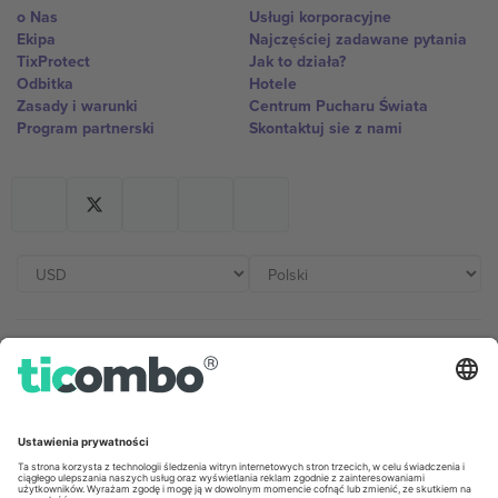
o Nas
Usługi korporacyjne
Ekipa
Najczęściej zadawane pytania
TixProtect
Jak to działa?
Odbitka
Hotele
Zasady i warunki
Centrum Pucharu Świata
Program partnerski
Skontaktuj sie z nami
Biura Ticombo
Germany
United Kingdom
Unter den Linden 24, 10117
167 City Road, London, Greater
Berlin, Germany
London, EC1V 1AW, United
Kingdom