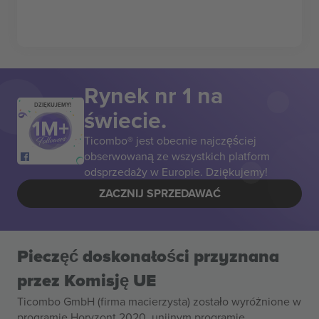
Rynek nr 1 na
DZIĘKUJEMY!
świecie.
Ticombo® jest obecnie najczęściej
obserwowaną ze wszystkich platform
odsprzedaży w Europie. Dziękujemy!
ZACZNIJ SPRZEDAWAĆ
Pieczęć doskonałości przyznana
przez Komisję UE
Ticombo GmbH (firma macierzysta) zostało wyróżnione w
programie Horyzont 2020, unijnym programie