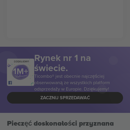
Rynek nr 1 na
DZIĘKUJEMY!
świecie.
Ticombo® jest obecnie najczęściej
obserwowaną ze wszystkich platform
odsprzedaży w Europie. Dziękujemy!
ZACZNIJ SPRZEDAWAĆ
Pieczęć doskonałości przyznana