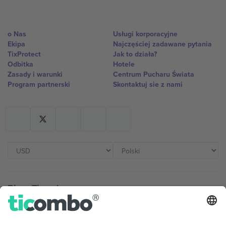
o Nas
Usługi korporacyjne
Ekipa
Najczęściej zadawane pytania
TixProtect
Jak to działa?
Odbitka
Hotele
Zasady i warunki
Centrum Pucharu Świata
Program partnerski
Skontaktuj sie z nami
Biura Ticombo
Germany
United Kingdom
Unter den Linden 24, 10117
167 City Road, London, Greater