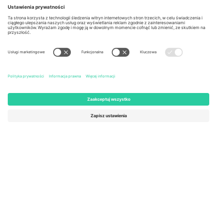
Berlin, Germany
London, EC1V 1AW, United
Kingdom
United States
Switzerland
131 Continental Dr, Suite 305,
Dorfstrasse 52a, 6390
Newark, Delaware 19713, United
Engelberg, Switzerland
States
Bulgaria
United Arab Emirates
Regus Sofia City West, bul
UAE Dubai Silicon Oasis, DDP
Totleben 53-55, 1606 Sofia,
Building A1, Office 302, Dubai,
Bulgaria
United Arab Emirates
Mexico
Av Chapultepec 360, Roma
Norte, Cuauhtémoc, 06700
Ciudad de México, CDMX,
Mexico
Podmiot prawny dostawcy platformy może się różnić w zależności