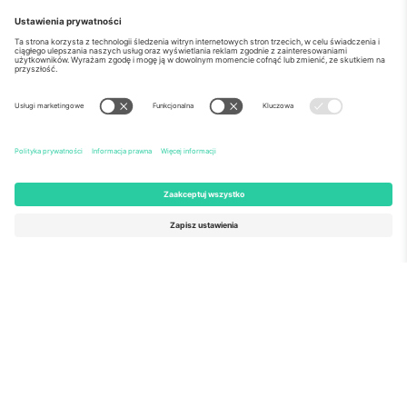
o Nas
Usługi korporacyjne
Ekipa
Najczęściej zadawane pytania
TixProtect
Jak to działa?
Odbitka
Hotele
Zasady i warunki
Centrum Pucharu Świata
Program partnerski
Skontaktuj sie z nami
Biura Ticombo