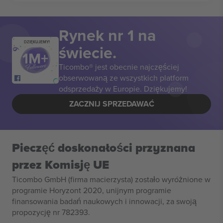
Rynek nr 1 na
DZIĘKUJEMY!
świecie.
Ticombo® jest obecnie najczęściej
obserwowaną ze wszystkich platform
odsprzedaży w Europie. Dziękujemy!
ZACZNIJ SPRZEDAWAĆ
Pieczęć doskonałości przyznana
przez Komisję UE
Ticombo GmbH (firma macierzysta) zostało wyróżnione w
programie Horyzont 2020, unijnym programie
finansowania badań naukowych i innowacji, za swoją
propozycję nr 782393.