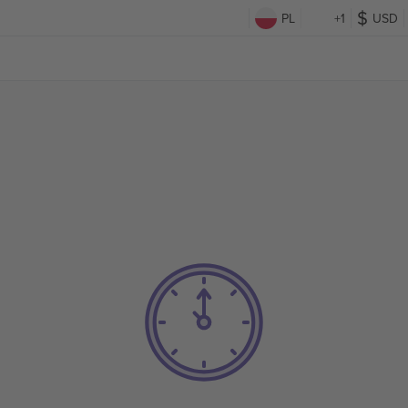
PL
+1
USD