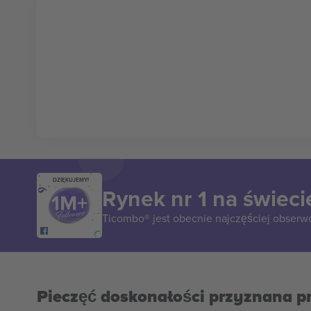
DZIĘKUJEMY!
Rynek nr 1 na świeci
Ticombo® jest obecnie najczęściej obserw
Pieczęć doskonałości przyznana p