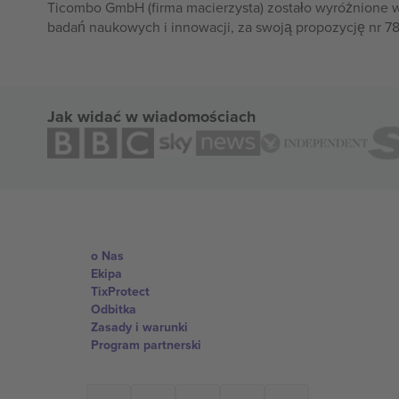
Ticombo GmbH (firma macierzysta) zostało wyróżnione 
badań naukowych i innowacji, za swoją propozycję nr 7
Jak widać w wiadomościach
o Nas
Ekipa
TixProtect
Odbitka
Zasady i warunki
Program partnerski