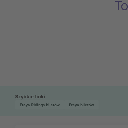
To
Szybkie linki
Freya Ridings
biletów
Freya
biletów