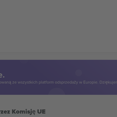
e.
owaną ze wszystkich platform odsprzedaży w Europie. Dziękuje
rzez Komisję UE