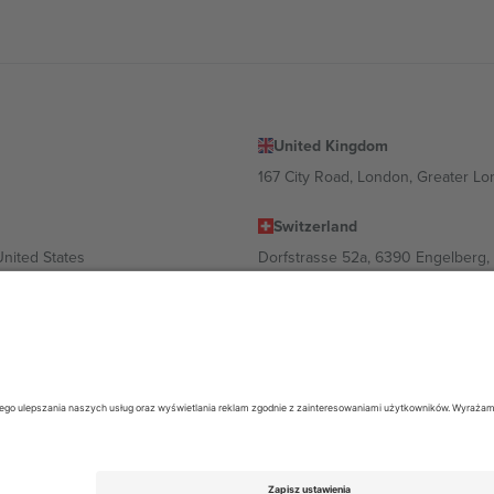
United Kingdom
167 City Road, London, Greater L
Switzerland
United States
Dorfstrasse 52a, 6390 Engelberg, 
United Arab Emirates
ulgaria
UAE Dubai Silicon Oasis, DDP Buil
 Ciudad de México, CDMX, Mexico
ależności od lokalizacji, wydarzenia i/lub domeny. Aby uzyskać szczeg
26 Ticombo. Wszelkie prawa zastrzeżone.