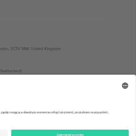
ondon, EC1V 1AW, United Kingdom
Switzerland
ding A1, Office 302, Dubai, United Arab Emirates
ółowe informacje, sprawdź stronę konkretnego