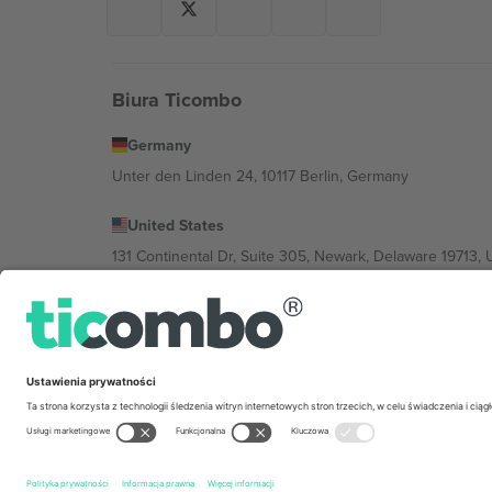
Biura Ticombo
Germany
Unter den Linden 24, 10117 Berlin, Germany
United States
131 Continental Dr, Suite 305, Newark, Delaware 19713, 
Bulgaria
Regus Sofia City West, bul Totleben 53-55, 1606 Sofia, B
Mexico
Av Chapultepec 360, Roma Norte, Cuauhtémoc, 06700
Podmiot prawny dostawcy platformy może się różnić w z
wydarzenia, stopkę i regulamin.,
Odbitka
i
Warunki.
© 20