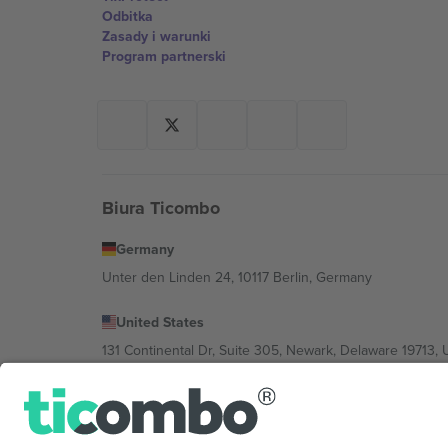
Odbitka
Zasady i warunki
Program partnerski
Biura Ticombo
Germany
Unter den Linden 24, 10117 Berlin, Germany
United States
131 Continental Dr, Suite 305, Newark, Delaware 19713, 
Bulgaria
Regus Sofia City West, bul Totleben 53-55, 1606 Sofia, B