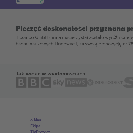
Pieczęć doskonałości przyznana p
Ticombo GmbH (firma macierzysta) zostało wyróżnione 
badań naukowych i innowacji, za swoją propozycję nr 7
Jak widać w wiadomościach
o Nas
Ekipa
TixProtect