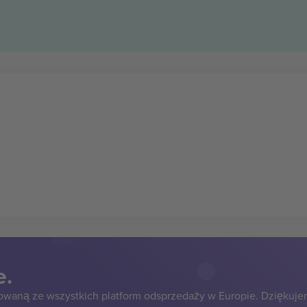
e.
owaną ze wszystkich platform odsprzedaży w Europie. Dziękuje