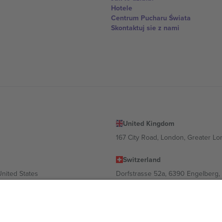
Hotele
Centrum Pucharu Świata
Skontaktuj sie z nami
United Kingdom
167 City Road, London, Greater L
Switzerland
United States
Dorfstrasse 52a, 6390 Engelberg, 
United Arab Emirates
ulgaria
UAE Dubai Silicon Oasis, DDP Buil