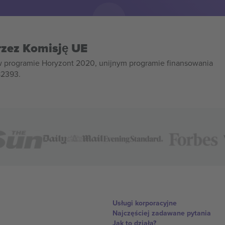
rzez Komisję UE
w programie Horyzont 2020, unijnym programie finansowania
82393.
Usługi korporacyjne
Najczęściej zadawane pytania
Jak to działa?