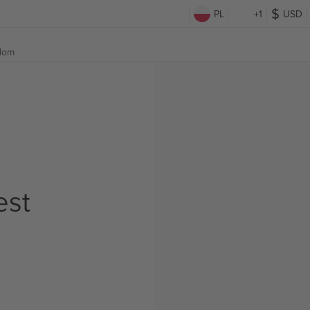
PL
+1
USD
gdom
est