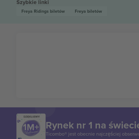
Szybkie linki
Freya Ridings
biletów
Freya
biletów
DZIĘKUJEMY!
Rynek nr 1 na świeci
Ticombo® jest obecnie najczęściej obserw