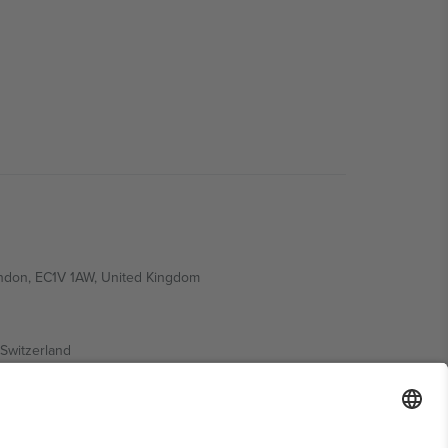
ondon, EC1V 1AW, United Kingdom
Switzerland
ding A1, Office 302, Dubai, United Arab Emirates