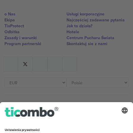
o Nas
Usługi korporacyjne
Ekipa
Najczęściej zadawane pytania
TixProtect
Jak to działa?
Odbitka
Hotele
Zasady i warunki
Centrum Pucharu Świata
Program partnerski
Skontaktuj sie z nami
Biura Ticombo
Germany
United Kingdom
Unter den Linden 24, 10117
167 City Road, London, Greater
Berlin, Germany
London, EC1V 1AW, United