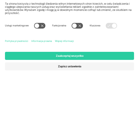
Kingdom
United States
Switzerland
131 Continental Dr, Suite 305,
Dorfstrasse 52a, 6390
Newark, Delaware 19713, United
Engelberg, Switzerland
States
Bulgaria
United Arab Emirates
Regus Sofia City West, bul
UAE Dubai Silicon Oasis, DDP
Totleben 53-55, 1606 Sofia,
Building A1, Office 302, Dubai,
Bulgaria
United Arab Emirates
Mexico
Av Chapultepec 360, Roma
Norte, Cuauhtémoc, 06700
Ciudad de México, CDMX,
Mexico
Podmiot prawny dostawcy platformy może się różnić w zależności
od lokalizacji, wydarzenia i/lub domeny. Aby uzyskać szczegółowe