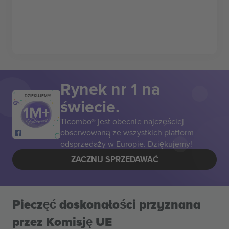
Rynek nr 1 na
DZIĘKUJEMY!
świecie.
Ticombo® jest obecnie najczęściej
obserwowaną ze wszystkich platform
odsprzedaży w Europie. Dziękujemy!
ZACZNIJ SPRZEDAWAĆ
Pieczęć doskonałości przyznana
przez Komisję UE