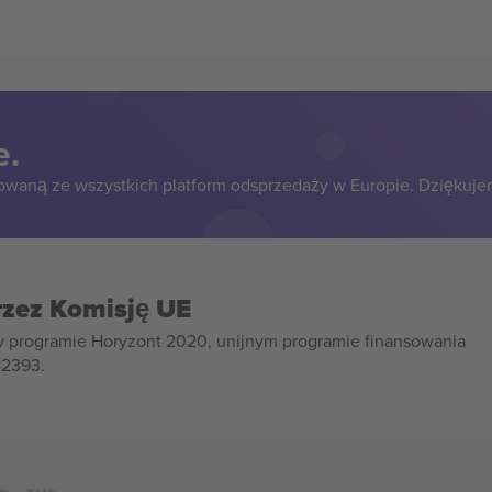
e.
owaną ze wszystkich platform odsprzedaży w Europie. Dziękuje
rzez Komisję UE
w programie Horyzont 2020, unijnym programie finansowania
82393.