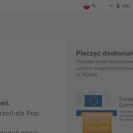
PL
+1
USD
Pieczęć doskonał
Ticombo GmbH (firma macie
unijnym programie finanso
nr 782393.
eń.
rzeń dla Pop
z dodać nowe