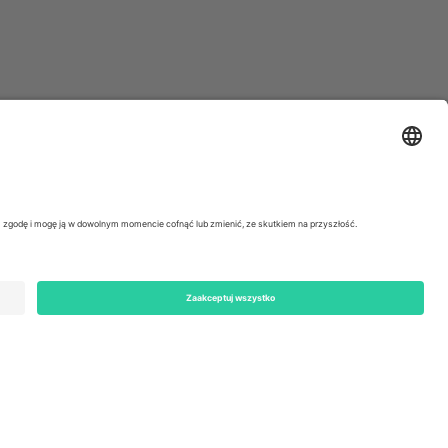
ondon, EC1V 1AW, United Kingdom
Switzerland