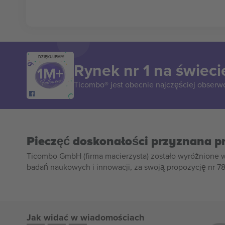
DZIĘKUJEMY!
Rynek nr 1 na świeci
Ticombo® jest obecnie najczęściej obserw
Pieczęć doskonałości przyznana p
Ticombo GmbH (firma macierzysta) zostało wyróżnione 
badań naukowych i innowacji, za swoją propozycję nr 7
Jak widać w wiadomościach