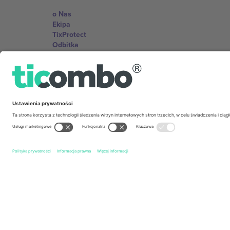
o Nas
Ekipa
TixProtect
Odbitka
Zasady i warunki
Program partnerski
Biura Ticombo
Germany
Unter den Linden 24, 10117 Berlin, Germany
United States
131 Continental Dr, Suite 305, Newark, Delaware 19713, 