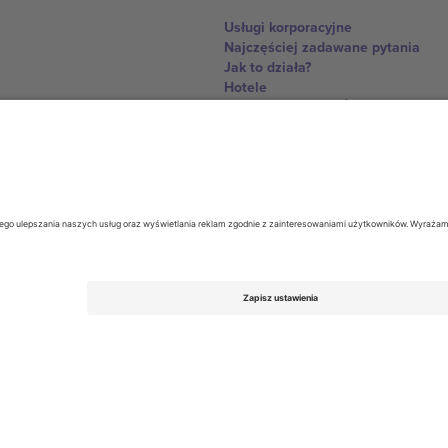
Usługi korporacyjne
Najczęściej zadawane pytania
Jak to działa?
Hotele
Centrum Pucharu Świata
Skontaktuj sie z nami
United Kingdom
167 City Road, London, Greater L
Switzerland
United States
Dorfstrasse 52a, 6390 Engelberg, 