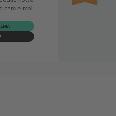
ć nam e-mail
ENIA
E