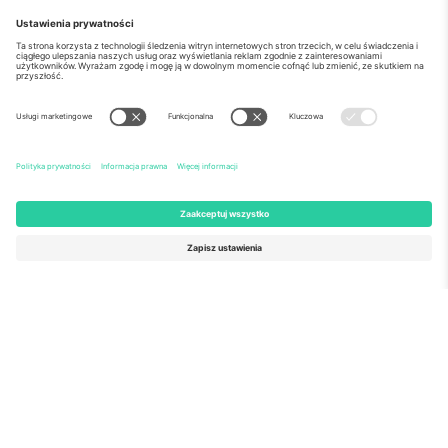
o Nas
Usługi korporacyjne
Ekipa
Najczęściej zadawane pytania
TixProtect
Jak to działa?
Odbitka
Hotele
Zasady i warunki
Centrum Pucharu Świata
Program partnerski
Skontaktuj sie z nami
Biura Ticombo