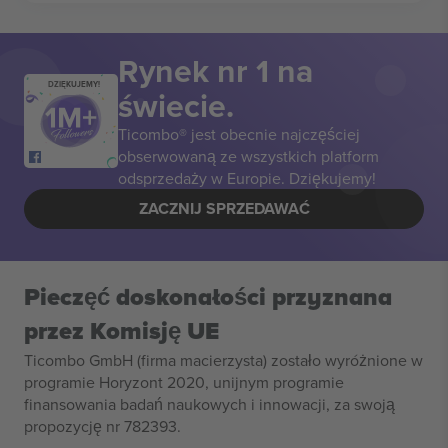
Rynek nr 1 na
DZIĘKUJEMY!
świecie.
Ticombo® jest obecnie najczęściej
obserwowaną ze wszystkich platform
odsprzedaży w Europie. Dziękujemy!
ZACZNIJ SPRZEDAWAĆ
Pieczęć doskonałości przyznana
przez Komisję UE
Ticombo GmbH (firma macierzysta) zostało wyróżnione w
programie Horyzont 2020, unijnym programie
finansowania badań naukowych i innowacji, za swoją
propozycję nr 782393.