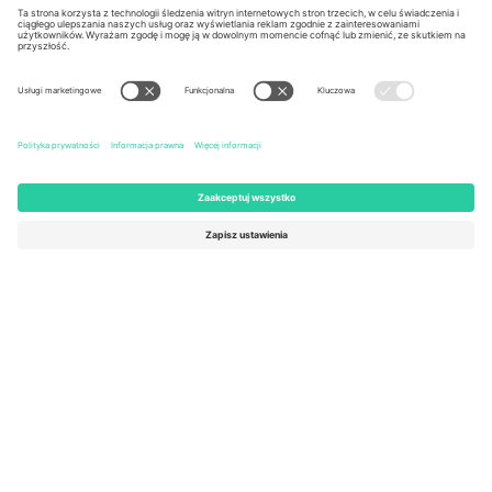
Kingdom
United States
Switzerland
131 Continental Dr, Suite 305,
Dorfstrasse 52a, 6390
Newark, Delaware 19713, United
Engelberg, Switzerland
States
Bulgaria
United Arab Emirates
Regus Sofia City West, bul
UAE Dubai Silicon Oasis, DDP
Totleben 53-55, 1606 Sofia,
Building A1, Office 302, Dubai,
Bulgaria
United Arab Emirates
Mexico
Av Chapultepec 360, Roma
Norte, Cuauhtémoc, 06700
Ciudad de México, CDMX,
Mexico
Podmiot prawny dostawcy platformy może się różnić w zależności
od lokalizacji, wydarzenia i/lub domeny. Aby uzyskać szczegółowe