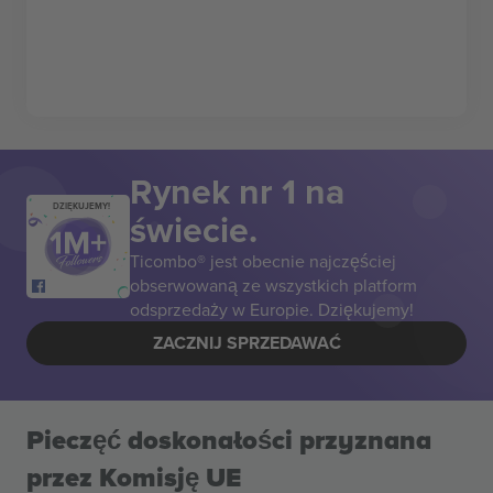
Rynek nr 1 na
DZIĘKUJEMY!
świecie.
Ticombo® jest obecnie najczęściej
obserwowaną ze wszystkich platform
odsprzedaży w Europie. Dziękujemy!
ZACZNIJ SPRZEDAWAĆ
Pieczęć doskonałości przyznana
przez Komisję UE