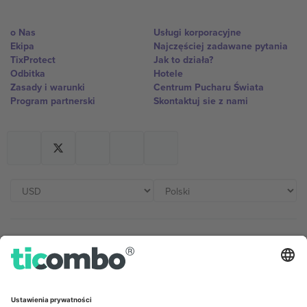
o Nas
Usługi korporacyjne
Ekipa
Najczęściej zadawane pytania
TixProtect
Jak to działa?
Odbitka
Hotele
Zasady i warunki
Centrum Pucharu Świata
Program partnerski
Skontaktuj sie z nami
Biura Ticombo
Germany
United Kingdom
Unter den Linden 24, 10117
167 City Road, London, Greater
Berlin, Germany
London, EC1V 1AW, United