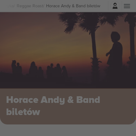
Zaloguj sie
Muzyka
Reggae Roast
Horace Andy & Band biletów
Horace Andy & Band
biletów