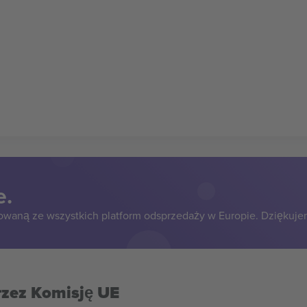
e.
owaną ze wszystkich platform odsprzedaży w Europie. Dziękuje
rzez Komisję UE