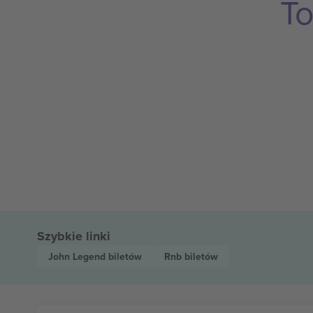
To
Szybkie linki
John Legend
biletów
Rnb
biletów