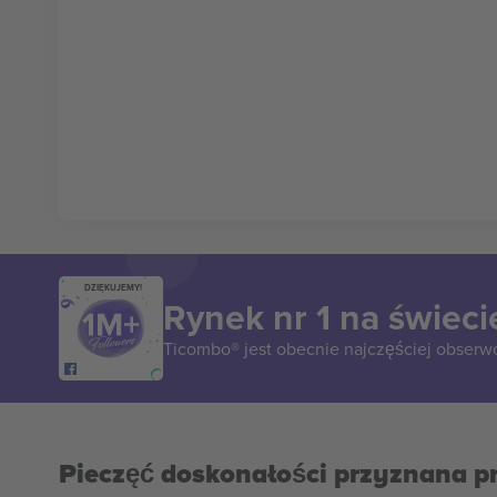
DZIĘKUJEMY!
Rynek nr 1 na świeci
Ticombo® jest obecnie najczęściej obserw
Pieczęć doskonałości przyznana p