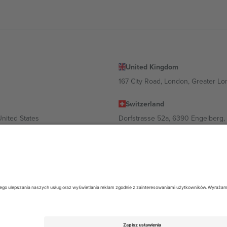
United Kingdom
167 City Road, London, Greater L
Switzerland
United States
Dorfstrasse 52a, 6390 Engelberg, 
United Arab Emirates
ulgaria
UAE Dubai Silicon Oasis, DDP Buil
 Ciudad de México, CDMX, Mexico
ależności od lokalizacji, wydarzenia i/lub domeny. Aby uzyskać szczeg
26 Ticombo. Wszelkie prawa zastrzeżone.