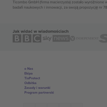
Ticombo GmbH (firma macierzysta) zostało wyróżnione 
badań naukowych i innowacji, za swoją propozycję nr 7
Jak widać w wiadomościach
o Nas
Ekipa
TixProtect
Odbitka
Zasady i warunki
Program partnerski