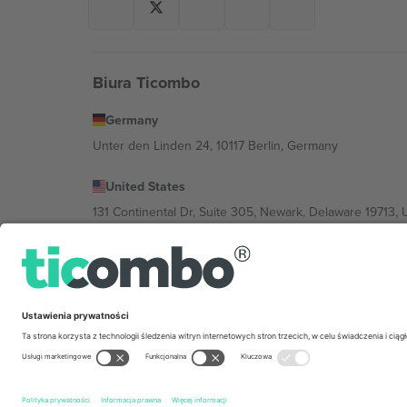
Biura Ticombo
Germany
Unter den Linden 24, 10117 Berlin, Germany
United States
131 Continental Dr, Suite 305, Newark, Delaware 19713, 
Bulgaria
Regus Sofia City West, bul Totleben 53-55, 1606 Sofia, B
Mexico
Av Chapultepec 360, Roma Norte, Cuauhtémoc, 06700
Podmiot prawny dostawcy platformy może się różnić w z
wydarzenia, stopkę i regulamin.,
Odbitka
i
Warunki.
© 20