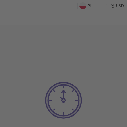
PL
+1
USD