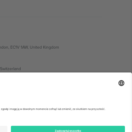
ondon, EC1V 1AW, United Kingdom
Switzerland
ding A1, Office 302, Dubai, United Arab Emirates
ółowe informacje, sprawdź stronę konkretnego