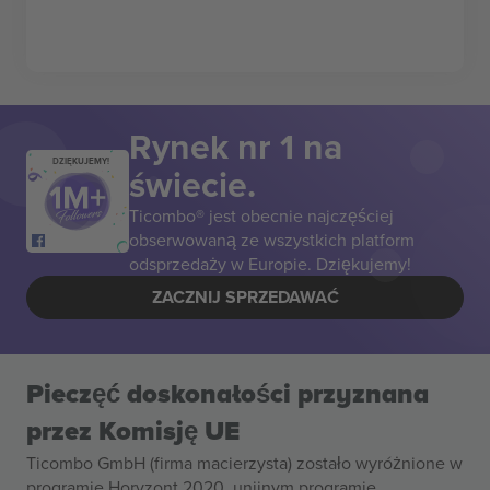
Rynek nr 1 na
DZIĘKUJEMY!
świecie.
Ticombo® jest obecnie najczęściej
obserwowaną ze wszystkich platform
odsprzedaży w Europie. Dziękujemy!
ZACZNIJ SPRZEDAWAĆ
Pieczęć doskonałości przyznana
przez Komisję UE
Ticombo GmbH (firma macierzysta) zostało wyróżnione w
programie Horyzont 2020, unijnym programie