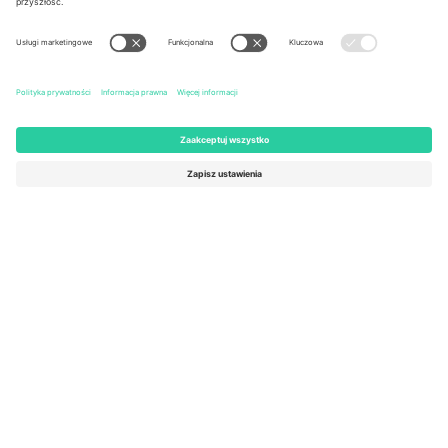
United States
Switzerland
131 Continental Dr, Suite 305,
Dorfstrasse 52a, 6390
Newark, Delaware 19713, United
Engelberg, Switzerland
States
Bulgaria
United Arab Emirates
Regus Sofia City West, bul
UAE Dubai Silicon Oasis, DDP
Totleben 53-55, 1606 Sofia,
Building A1, Office 302, Dubai,
Bulgaria
United Arab Emirates
Mexico
Av Chapultepec 360, Roma
Norte, Cuauhtémoc, 06700
Ciudad de México, CDMX,
Mexico
Podmiot prawny dostawcy platformy może się różnić w zależności
od lokalizacji, wydarzenia i/lub domeny. Aby uzyskać szczegółowe
informacje, sprawdź stronę konkretnego wydarzenia, stopkę i
regulamin.,
Odbitka
i
Warunki.
© 2026 Ticombo. Wszelkie prawa