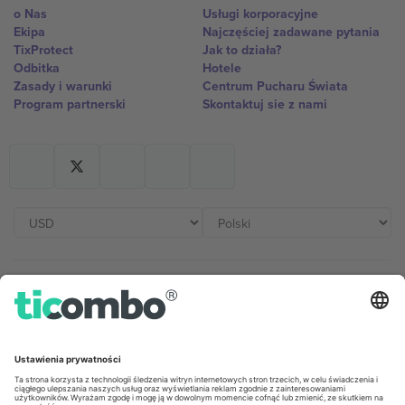
o Nas
Usługi korporacyjne
Ekipa
Najczęściej zadawane pytania
TixProtect
Jak to działa?
Odbitka
Hotele
Zasady i warunki
Centrum Pucharu Świata
Program partnerski
Skontaktuj sie z nami
Biura Ticombo
Germany
United Kingdom
Unter den Linden 24, 10117
167 City Road, London, Greater
Berlin, Germany
London, EC1V 1AW, United
Kingdom