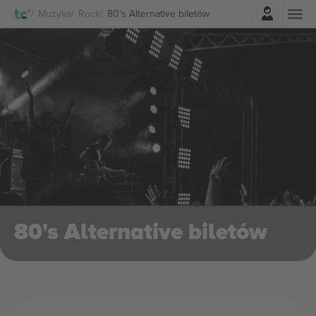
Zaloguj sie
Muzyka
Rock
80's Alternative biletów
80's Alternative biletów