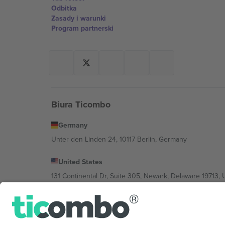
Odbitka
Zasady i warunki
Program partnerski
Biura Ticombo
Germany
Unter den Linden 24, 10117 Berlin, Germany
United States
131 Continental Dr, Suite 305, Newark, Delaware 19713, 
Bulgaria
Regus Sofia City West, bul Totleben 53-55, 1606 Sofia, B