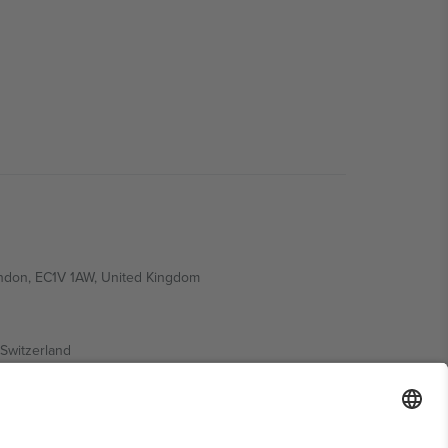
ondon, EC1V 1AW, United Kingdom
Switzerland
ding A1, Office 302, Dubai, United Arab Emirates