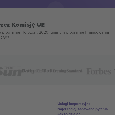
rzez Komisję UE
w programie Horyzont 2020, unijnym programie finansowania
82393.
Usługi korporacyjne
Najczęściej zadawane pytania
Jak to działa?