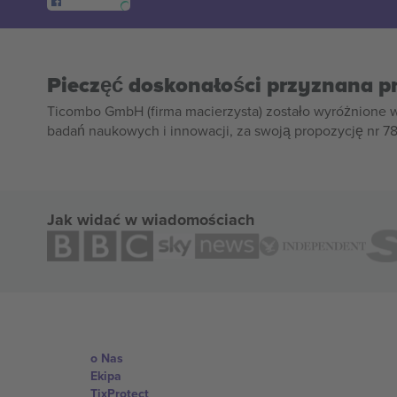
Pieczęć doskonałości przyznana p
Ticombo GmbH (firma macierzysta) zostało wyróżnione 
badań naukowych i innowacji, za swoją propozycję nr 7
Jak widać w wiadomościach
o Nas
Ekipa
TixProtect