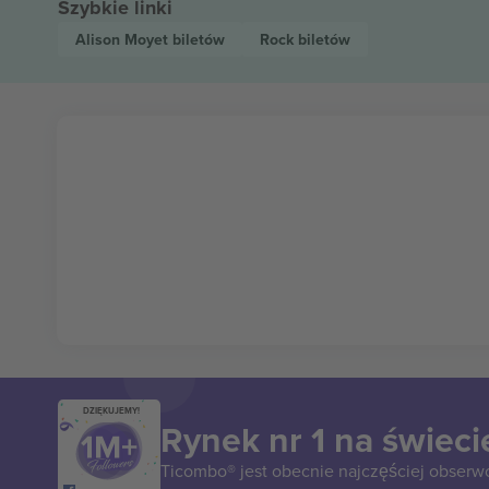
Szybkie linki
Alison Moyet
biletów
Rock
biletów
DZIĘKUJEMY!
Rynek nr 1 na świeci
Ticombo® jest obecnie najczęściej obserw