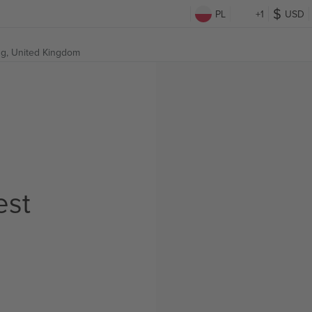
PL
+1
USD
ng, United Kingdom
est