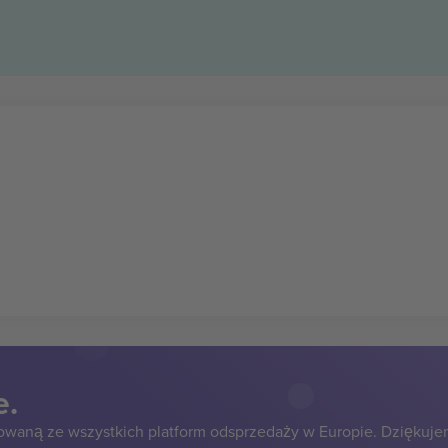
e.
owaną ze wszystkich platform odsprzedaży w Europie. Dziękuje