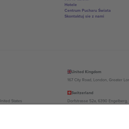
Hotele
Centrum Pucharu Świata
Skontaktuj sie z nami
United Kingdom
167 City Road, London, Greater L
Switzerland
United States
Dorfstrasse 52a, 6390 Engelberg, 
United Arab Emirates
ulgaria
UAE Dubai Silicon Oasis, DDP Buil