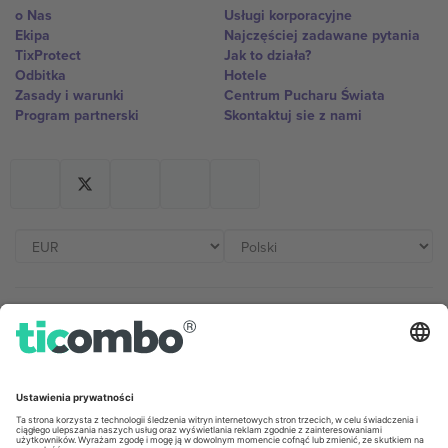
o Nas
Usługi korporacyjne
Ekipa
Najczęściej zadawane pytania
TixProtect
Jak to działa?
Odbitka
Hotele
Zasady i warunki
Centrum Pucharu Świata
Program partnerski
Skontaktuj sie z nami
Biura Ticombo
Germany
United Kingdom
Unter den Linden 24, 10117
167 City Road, London, Greater
Berlin, Germany
London, EC1V 1AW, United
Kingdom