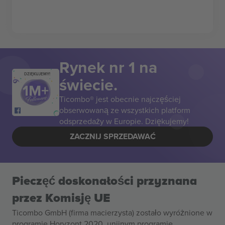
Rynek nr 1 na
DZIĘKUJEMY!
świecie.
Ticombo® jest obecnie najczęściej
obserwowaną ze wszystkich platform
odsprzedaży w Europie. Dziękujemy!
ZACZNIJ SPRZEDAWAĆ
Pieczęć doskonałości przyznana
przez Komisję UE
Ticombo GmbH (firma macierzysta) zostało wyróżnione w
programie Horyzont 2020, unijnym programie