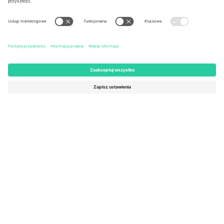
United States
Switzerland
131 Continental Dr, Suite 305,
Dorfstrasse 52a, 6390
Newark, Delaware 19713, United
Engelberg, Switzerland
States
Bulgaria
United Arab Emirates
Regus Sofia City West, bul
UAE Dubai Silicon Oasis, DDP
Totleben 53-55, 1606 Sofia,
Building A1, Office 302, Dubai,
Bulgaria
United Arab Emirates
Mexico
Av Chapultepec 360, Roma
Norte, Cuauhtémoc, 06700
Ciudad de México, CDMX,
Mexico
Podmiot prawny dostawcy platformy może się różnić w zależności
od lokalizacji, wydarzenia i/lub domeny. Aby uzyskać szczegółowe
informacje, sprawdź stronę konkretnego wydarzenia, stopkę i
regulamin.,
Odbitka
i
Warunki.
© 2026 Ticombo. Wszelkie prawa