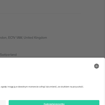
ondon, EC1V 1AW, United Kingdom
Switzerland
ding A1, Office 302, Dubai, United Arab Emirates
ółowe informacje, sprawdź stronę konkretnego