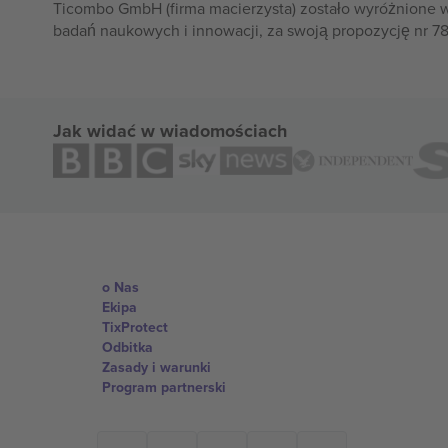
Ticombo GmbH (firma macierzysta) zostało wyróżnione 
badań naukowych i innowacji, za swoją propozycję nr 7
Jak widać w wiadomościach
o Nas
Ekipa
TixProtect
Odbitka
Zasady i warunki
Program partnerski