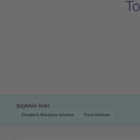
To
Szybkie linki
Dropkick Murphys
biletów
Punk
biletów