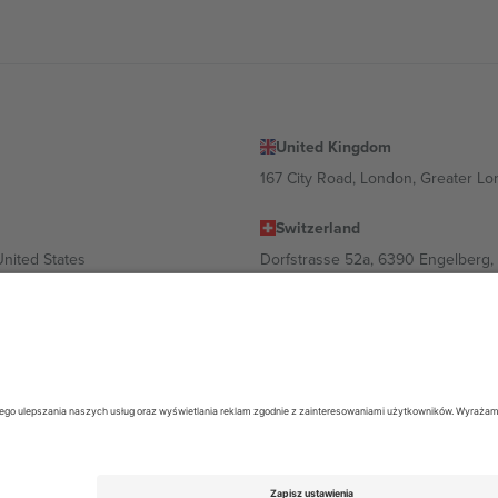
United Kingdom
167 City Road, London, Greater L
Switzerland
United States
Dorfstrasse 52a, 6390 Engelberg, 
United Arab Emirates
ulgaria
UAE Dubai Silicon Oasis, DDP Buil
 Ciudad de México, CDMX, Mexico
ależności od lokalizacji, wydarzenia i/lub domeny. Aby uzyskać szczeg
26 Ticombo. Wszelkie prawa zastrzeżone.