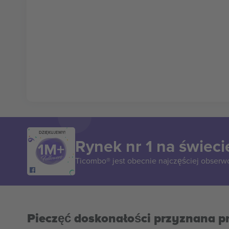
DZIĘKUJEMY!
Rynek nr 1 na świeci
Ticombo® jest obecnie najczęściej obserw
Pieczęć doskonałości przyznana p