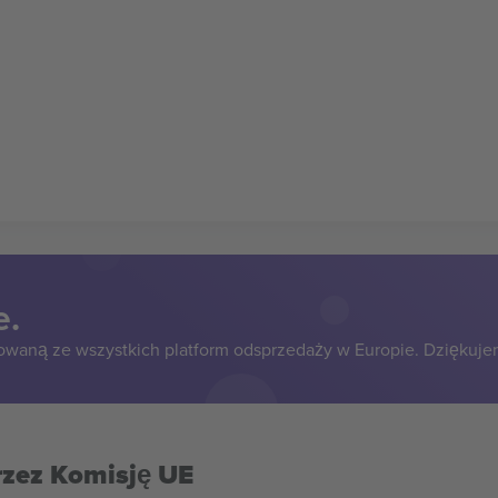
e.
owaną ze wszystkich platform odsprzedaży w Europie. Dziękuje
rzez Komisję UE