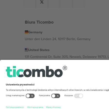
Biura Ticombo
Germany
Unter den Linden 24, 10117 Berlin, Germany
United States
131 Continental Dr, Suite 305, Newark, Delaware 19713, 
Bulgaria
Regus Sofia City West, bul Totleben 53-55, 1606 Sofia, B
Mexico
Av Chapultepec 360, Roma Norte, Cuauhtémoc, 06700
Podmiot prawny dostawcy platformy może się różnić w z
wydarzenia, stopkę i regulamin.,
Odbitka
i
Warunki.
© 20