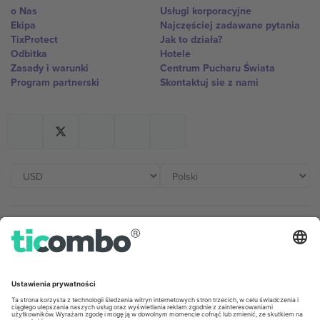
o Nas
Usługi korporacyjne
Ekipa
Najczęściej zadawane pytania
TixProtect
Jak to działa?
Odbitka
Hotele
Zasady i warunki
Centrum Pucharu Świata
Program partnerski
Skontaktuj sie z nami
Biura Ticombo
Germany
United Kingdom
Unter den Linden 24, 10117
167 City Road, London, Greater
Berlin, Germany
London, EC1V 1AW, United
Kingdom