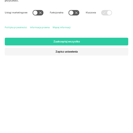
United States
Switzerland
131 Continental Dr, Suite 305,
Dorfstrasse 52a, 6390
Newark, Delaware 19713, United
Engelberg, Switzerland
States
Bulgaria
United Arab Emirates
Regus Sofia City West, bul
UAE Dubai Silicon Oasis, DDP
Totleben 53-55, 1606 Sofia,
Building A1, Office 302, Dubai,
Bulgaria
United Arab Emirates
Mexico
Av Chapultepec 360, Roma
Norte, Cuauhtémoc, 06700
Ciudad de México, CDMX,
Mexico
Podmiot prawny dostawcy platformy może się różnić w zależności
od lokalizacji, wydarzenia i/lub domeny. Aby uzyskać szczegółowe
informacje, sprawdź stronę konkretnego wydarzenia, stopkę i
regulamin.,
Odbitka
i
Warunki.
© 2026 Ticombo. Wszelkie prawa