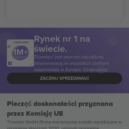
Rynek nr 1 na
DZIĘKUJEMY!
świecie.
Ticombo® jest obecnie najczęściej
obserwowaną ze wszystkich platform
odsprzedaży w Europie. Dziękujemy!
ZACZNIJ SPRZEDAWAĆ
Pieczęć doskonałości przyznana
przez Komisję UE
Ticombo GmbH (firma macierzysta) zostało wyróżnione w
programie Horyzont 2020, unijnym programie