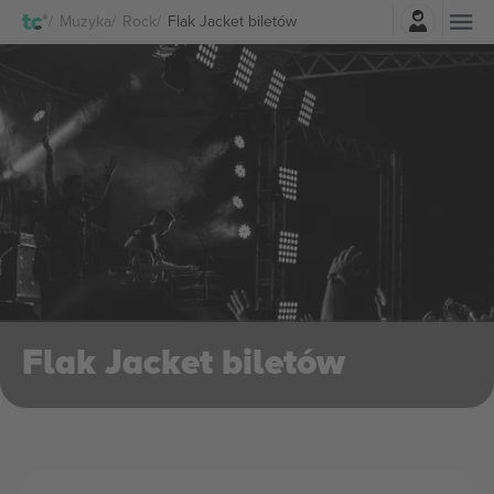
Zaloguj sie
Muzyka
Rock
Flak Jacket biletów
Flak Jacket biletów